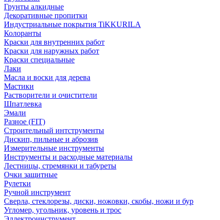
Грунты алкидные
Декоративные пропитки
Индустриальные покрытия TiKKURILA
Колоранты
Краски для внутренних работ
Краски для наружных работ
Краски специальные
Лаки
Масла и воски для дерева
Мастики
Растворители и очистители
Шпатлевка
Эмали
Разное (FIT)
Строительный интструменты
Дискип, пильные и аброзив
Измерительные инструменты
Инструменты и расходные материалы
Лестницы, стремянки и табуреты
Очки защитные
Рулетки
Ручной инструмент
Сверла, стеклорезы, диски, ножовки, скобы, ножи и бур
Угломер, угольник, уровень и трос
Эллектроинструмент