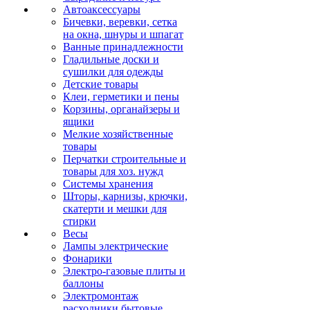
Автоаксессуары
Бичевки, веревки, сетка
на окна, шнуры и шпагат
Ванные принадлежности
Гладильные доски и
сушилки для одежды
Детские товары
Клеи, герметики и пены
Корзины, органайзеры и
ящики
Мелкие хозяйственные
товары
Перчатки строительные и
товары для хоз. нужд
Системы хранения
Шторы, карнизы, крючки,
скатерти и мешки для
стирки
Весы
Лампы электрические
Фонарики
Электро-газовые плиты и
баллоны
Электромонтаж
расходники бытовые