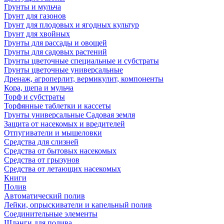
Грунты и мульча
Грунт для газонов
Грунт для плодовых и ягодных культур
Грунт для хвойных
Грунты для рассады и овощей
Грунты для садовых растений
Грунты цветочные специальные и субстраты
Грунты цветочные универсальные
Дренаж, агроперлит, вермикулит, компоненты
Кора, щепа и мульча
Торф и субстраты
Торфянные таблетки и кассеты
Грунты универсальные Садовая земля
Защита от насекомых и вредителей
Отпугиватели и мышеловки
Средства для слизней
Средства от бытовых насекомых
Средства от грызунов
Средства от летающих насекомых
Книги
Полив
Автоматический полив
Лейки, опрыскиватели и капельный полив
Соединительные элементы
Шланги для полива