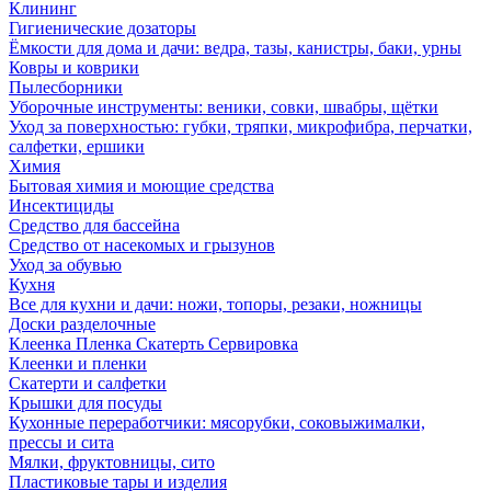
Клининг
Гигиенические дозаторы
Ёмкости для дома и дачи: ведра, тазы, канистры, баки, урны
Ковры и коврики
Пылесборники
Уборочные инструменты: веники, совки, швабры, щётки
Уход за поверхностью: губки, тряпки, микрофибра, перчатки,
салфетки, ершики
Химия
Бытовая химия и моющие средства
Инсектициды
Средство для бассейна
Средство от насекомых и грызунов
Уход за обувью
Кухня
Все для кухни и дачи: ножи, топоры, резаки, ножницы
Доски разделочные
Клеенка Пленка Скатерть Сервировка
Клеенки и пленки
Скатерти и салфетки
Крышки для посуды
Кухонные переработчики: мясорубки, соковыжималки,
прессы и сита
Мялки, фруктовницы, сито
Пластиковые тары и изделия