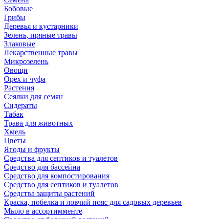
Бобовые
Грибы
Деревья и кустарники
Зелень, пряные травы
Злаковые
Лекарственные травы
Микрозелень
Овощи
Орех и чуфа
Растения
Сеялки для семян
Сидераты
Табак
Трава для животных
Хмель
Цветы
Ягоды и фрукты
Средства для септиков и туалетов
Средство для бассейна
Средство для компостирования
Средство для септиков и туалетов
Средства защиты растений
Краска, побелка и ловчий пояс для садовых деревьев
Мыло в ассортимменте