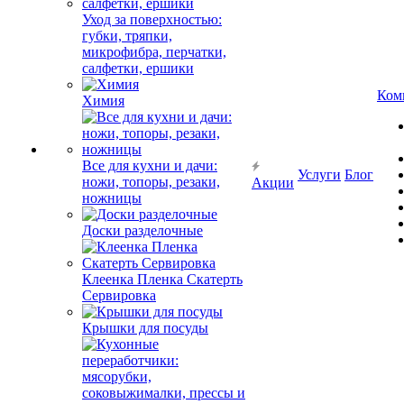
Уход за поверхностью:
губки, тряпки,
микрофибра, перчатки,
салфетки, ершики
Ком
Химия
Все для кухни и дачи:
Услуги
Блог
ножи, топоры, резаки,
Акции
ножницы
Доски разделочные
Клеенка Пленка Скатерть
Сервировка
Крышки для посуды