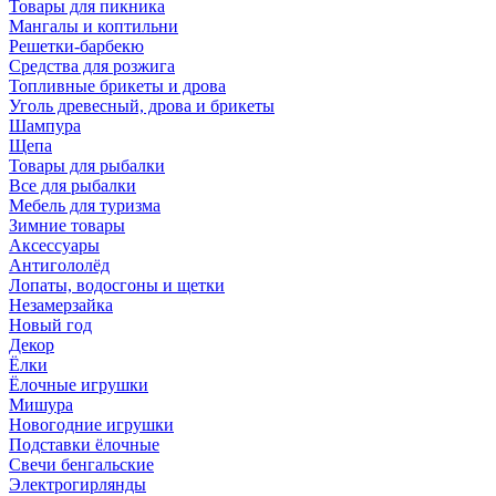
Товары для пикника
Мангалы и коптильни
Решетки-барбекю
Средства для розжига
Топливные брикеты и дрова
Уголь древесный, дрова и брикеты
Шампура
Щепа
Товары для рыбалки
Все для рыбалки
Мебель для туризма
Зимние товары
Аксессуары
Антигололёд
Лопаты, водосгоны и щетки
Незамерзайка
Новый год
Декор
Ёлки
Ёлочные игрушки
Мишура
Новогодние игрушки
Подставки ёлочные
Свечи бенгальские
Электрогирлянды