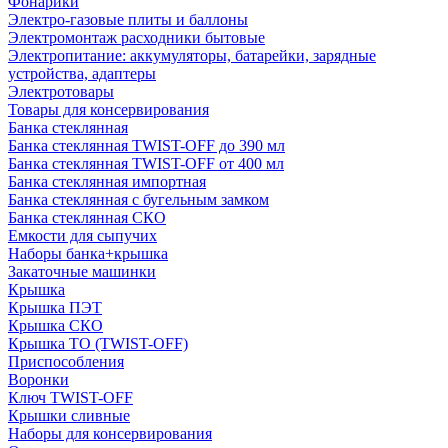
Фонарики
Электро-газовые плиты и баллоны
Электромонтаж расходники бытовые
Электропитание: аккумуляторы, батарейки, зарядные
устройства, адаптеры
Электротовары
Товары для консервирования
Банка стеклянная
Банка стеклянная TWIST-OFF до 390 мл
Банка стеклянная TWIST-OFF от 400 мл
Банка стеклянная импортная
Банка стеклянная с бугельным замком
Банка стеклянная СКО
Емкости для сыпучих
Наборы банка+крышка
Закаточные машинки
Крышка
Крышка ПЭТ
Крышка СКО
Крышка ТО (TWIST-OFF)
Приспособления
Воронки
Ключ TWIST-OFF
Крышки сливные
Наборы для консервирования