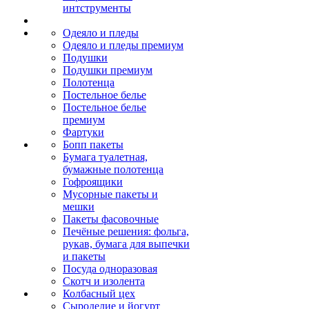
интструменты
Одеяло и пледы
Одеяло и пледы премиум
Подушки
Подушки премиум
Полотенца
Постельное белье
Постельное белье
премиум
Фартуки
Бопп пакеты
Бумага туалетная,
бумажные полотенца
Гофроящики
Мусорные пакеты и
мешки
Пакеты фасовочные
Печёные решения: фольга,
рукав, бумага для выпечки
и пакеты
Посуда одноразовая
Скотч и изолента
Колбасный цех
Сыроделие и йогурт