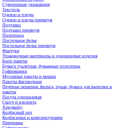
Сувенирные украшения
Текстиль
Одеяло и пледы
Одеяло и пледы премиум
Подушки
Подушки премиум
Полотенца
Постельное белье
Постельное белье премиум
Фартуки
Упаковочные материалы и одноразовые изделия
Бопп пакеты
Бумага туалетная, бумажные полотенца
Гофроящики
Мусорные пакеты и мешки
Пакеты фасовочные
Печёные решения: фольга, рукав, бумага для выпечки и
пакеты
Посуда одноразовая
Скотч и изолента
Хендмейд
Колбасный цех
Колбасники и комплектующие
Приправы
Субпродукты