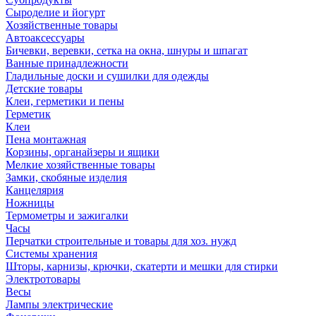
Сыроделие и йогурт
Хозяйственные товары
Автоаксессуары
Бичевки, веревки, сетка на окна, шнуры и шпагат
Ванные принадлежности
Гладильные доски и сушилки для одежды
Детские товары
Клеи, герметики и пены
Герметик
Клеи
Пена монтажная
Корзины, органайзеры и ящики
Мелкие хозяйственные товары
Замки, скобяные изделия
Канцелярия
Ножницы
Термометры и зажигалки
Часы
Перчатки строительные и товары для хоз. нужд
Системы хранения
Шторы, карнизы, крючки, скатерти и мешки для стирки
Электротовары
Весы
Лампы электрические