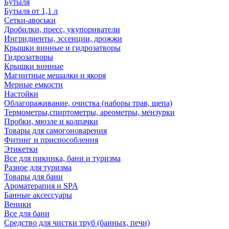
Бутыля
Бутыля от 1,1 л
Сетки-авоськи
Дробилки, пресс, укупориватели
Ингридиенты, эссенции, дрожжи
Крышки винные и гидрозатворы
Гидрозатворы
Крышки винные
Магнитные мешалки и якоря
Мерные емкости
Настойки
Облагораживание, очистка (наборы трав, щепа)
Термометры,спиртометры, ареометры, мензурки
Пробки, мюзле и колпачки
Товары для самогоноварения
Фитинг и приспособления
Этикетки
Все для пикника, бани и туризма
Разное для туризма
Товары для бани
Ароматерапия и SPA
Банные аксессуары
Веники
Все для бани
Средство для чистки труб (банных, печи)