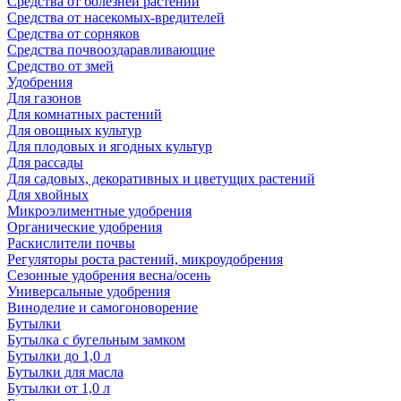
Средства от болезней растений
Средства от насекомых-вредителей
Средства от сорняков
Средства почвооздаравливающие
Средство от змей
Удобрения
Для газонов
Для комнатных растений
Для овощных культур
Для плодовых и ягодных культур
Для рассады
Для садовых, декоративных и цветущих растений
Для хвойных
Микроэлиментные удобрения
Органические удобрения
Раскислители почвы
Регуляторы роста растений, микроудобрения
Сезонные удобрения весна/осень
Универсальные удобрения
Виноделие и самогоноворение
Бутылки
Бутылка с бугельным замком
Бутылки до 1,0 л
Бутылки для масла
Бутылки от 1,0 л