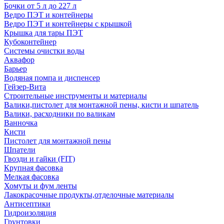
Бочки от 5 л до 227 л
Ведро ПЭТ и контейнеры
Ведро ПЭТ и контейнеры с крышкой
Крышка для тары ПЭТ
Кубоконтейнер
Системы очистки воды
Аквафор
Барьер
Водяная помпа и диспенсер
Гейзер-Вита
Строительные инструменты и материалы
Валики,пистолет для монтажной пены, кисти и шпатель
Валики, расходники по валикам
Ванночка
Кисти
Пистолет для монтажной пены
Шпатели
Гвозди и гайки (FIT)
Крупная фасовка
Мелкая фасовка
Хомуты и фум ленты
Лакокрасочные продукты,отделочные материалы
Антисептики
Гидроизоляция
Грунтовки