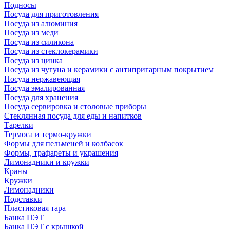
Подносы
Посуда для приготовления
Посуда из алюминия
Посуда из меди
Посуда из силикона
Посуда из стеклокерамики
Посуда из цинка
Посуда из чугуна и керамики с антипригарным покрытием
Посуда нержавеющая
Посуда эмалированная
Посуда для хранения
Посуда сервировка и столовые приборы
Стеклянная посуда для еды и напитков
Тарелки
Термоса и термо-кружки
Формы для пельменей и колбасок
Формы, трафареты и украшения
Лимонадники и кружки
Краны
Кружки
Лимонадники
Подставки
Пластиковая тара
Банка ПЭТ
Банка ПЭТ с крышкой