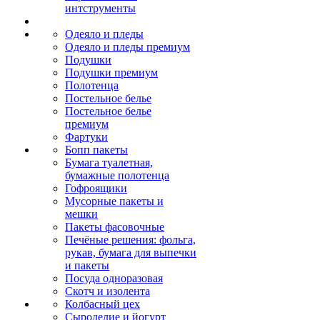
интструменты
Одеяло и пледы
Одеяло и пледы премиум
Подушки
Подушки премиум
Полотенца
Постельное белье
Постельное белье
премиум
Фартуки
Бопп пакеты
Бумага туалетная,
бумажные полотенца
Гофроящики
Мусорные пакеты и
мешки
Пакеты фасовочные
Печёные решения: фольга,
рукав, бумага для выпечки
и пакеты
Посуда одноразовая
Скотч и изолента
Колбасный цех
Сыроделие и йогурт