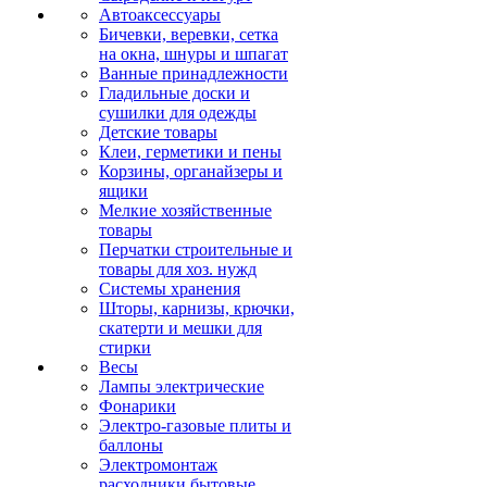
Автоаксессуары
Бичевки, веревки, сетка
на окна, шнуры и шпагат
Ванные принадлежности
Гладильные доски и
сушилки для одежды
Детские товары
Клеи, герметики и пены
Корзины, органайзеры и
ящики
Мелкие хозяйственные
товары
Перчатки строительные и
товары для хоз. нужд
Системы хранения
Шторы, карнизы, крючки,
скатерти и мешки для
стирки
Весы
Лампы электрические
Фонарики
Электро-газовые плиты и
баллоны
Электромонтаж
расходники бытовые