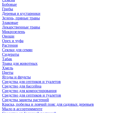
Бобовые
Грибы
Деревья и кустарники
Зелень, пряные травы
Злаковые
Лекарственные травы
Микрозелень
Овощи
Орех и чуфа
Растения
Сеялки для семян
Сидераты
Табак
Трава для животных
Хмель
Цветы
Ягоды и фрукты
Средства для септиков и туалетов
Средство для бассейна
Средство для компостирования
Средство для септиков и туалетов
Средства защиты растений
Краска, побелка и ловчий пояс для садовых деревьев
Мыло в ассортимменте