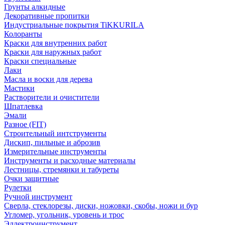
Грунты алкидные
Декоративные пропитки
Индустриальные покрытия TiKKURILA
Колоранты
Краски для внутренних работ
Краски для наружных работ
Краски специальные
Лаки
Масла и воски для дерева
Мастики
Растворители и очистители
Шпатлевка
Эмали
Разное (FIT)
Строительный интструменты
Дискип, пильные и аброзив
Измерительные инструменты
Инструменты и расходные материалы
Лестницы, стремянки и табуреты
Очки защитные
Рулетки
Ручной инструмент
Сверла, стеклорезы, диски, ножовки, скобы, ножи и бур
Угломер, угольник, уровень и трос
Эллектроинструмент