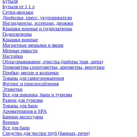
Бутыля
Бутыля от 1,1 л
Сетки-авоськи
Дробилки, пресс, укупориватели
Ингридиенты, эссенции, дрожжи
Крышки винные и гидрозатворы
Гидрозатворы
Крышки винные
Магнитные мешалки и якоря
Мерные емкости
Настойки
Облагораживание, очистка (наборы трав, щепа)
Термометры,спиртометры, ареометры, мензурки
Пробки, мюзле и колпачки
Товары для самогоноварения
Фитинг и приспособления
Этикетки
Все для пикника, бани и туризма
Разное для туризма
Товары для бани
Ароматерапия и SPA
Банные аксессуары
Веники
Все для бани
Средство для чистки труб (банных, печи)