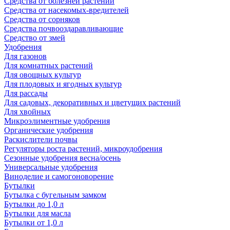
Средства от болезней растений
Средства от насекомых-вредителей
Средства от сорняков
Средства почвооздаравливающие
Средство от змей
Удобрения
Для газонов
Для комнатных растений
Для овощных культур
Для плодовых и ягодных культур
Для рассады
Для садовых, декоративных и цветущих растений
Для хвойных
Микроэлиментные удобрения
Органические удобрения
Раскислители почвы
Регуляторы роста растений, микроудобрения
Сезонные удобрения весна/осень
Универсальные удобрения
Виноделие и самогоноворение
Бутылки
Бутылка с бугельным замком
Бутылки до 1,0 л
Бутылки для масла
Бутылки от 1,0 л