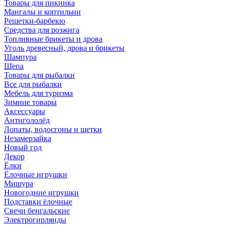
Товары для пикника
Мангалы и коптильни
Решетки-барбекю
Средства для розжига
Топливные брикеты и дрова
Уголь древесный, дрова и брикеты
Шампура
Щепа
Товары для рыбалки
Все для рыбалки
Мебель для туризма
Зимние товары
Аксессуары
Антигололёд
Лопаты, водосгоны и щетки
Незамерзайка
Новый год
Декор
Ёлки
Ёлочные игрушки
Мишура
Новогодние игрушки
Подставки ёлочные
Свечи бенгальские
Электрогирлянды