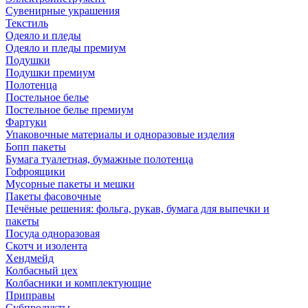
Сувенирные украшения
Текстиль
Одеяло и пледы
Одеяло и пледы премиум
Подушки
Подушки премиум
Полотенца
Постельное белье
Постельное белье премиум
Фартуки
Упаковочные материалы и одноразовые изделия
Бопп пакеты
Бумага туалетная, бумажные полотенца
Гофроящики
Мусорные пакеты и мешки
Пакеты фасовочные
Печёные решения: фольга, рукав, бумага для выпечки и
пакеты
Посуда одноразовая
Скотч и изолента
Хендмейд
Колбасный цех
Колбасники и комплектующие
Приправы
Субпродукты