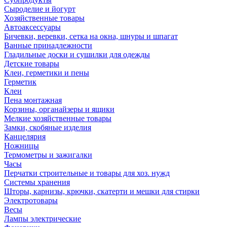
Сыроделие и йогурт
Хозяйственные товары
Автоаксессуары
Бичевки, веревки, сетка на окна, шнуры и шпагат
Ванные принадлежности
Гладильные доски и сушилки для одежды
Детские товары
Клеи, герметики и пены
Герметик
Клеи
Пена монтажная
Корзины, органайзеры и ящики
Мелкие хозяйственные товары
Замки, скобяные изделия
Канцелярия
Ножницы
Термометры и зажигалки
Часы
Перчатки строительные и товары для хоз. нужд
Системы хранения
Шторы, карнизы, крючки, скатерти и мешки для стирки
Электротовары
Весы
Лампы электрические