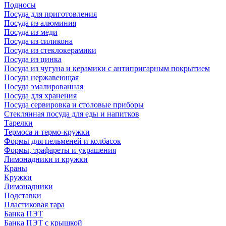
Подносы
Посуда для приготовления
Посуда из алюминия
Посуда из меди
Посуда из силикона
Посуда из стеклокерамики
Посуда из цинка
Посуда из чугуна и керамики с антипригарным покрытием
Посуда нержавеющая
Посуда эмалированная
Посуда для хранения
Посуда сервировка и столовые приборы
Стеклянная посуда для еды и напитков
Тарелки
Термоса и термо-кружки
Формы для пельменей и колбасок
Формы, трафареты и украшения
Лимонадники и кружки
Краны
Кружки
Лимонадники
Подставки
Пластиковая тара
Банка ПЭТ
Банка ПЭТ с крышкой