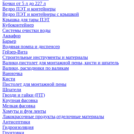
Бочки от 5 л до 227 л
Ведро ПЭТ и контейнеры
Ведро ПЭТ и контейнеры с крышкой
Крышка для тары ПЭТ
Кубоконтейнер
Системы очистки воды
Аквафор
Барьер
Водяная помпа и диспенсер
Гейзер-Вита
Строительные инструменты и материалы
Валики,пистолет для монтажной пены, кисти и шпатель
Валики, расходники по валикам
Ванночка
Кисти
Пистолет для монтажной пены
Шпатели
Гвозди и гайки (FIT)
Крупная фасовка
Мелкая фасовка
Хомуты и фум ленты
Лакокрасочные продукты,отделочные материалы
Антисептики
Гидроизоляция
Грунтовки