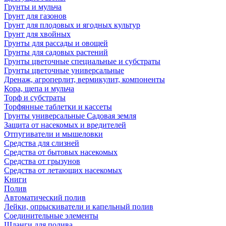
Грунты и мульча
Грунт для газонов
Грунт для плодовых и ягодных культур
Грунт для хвойных
Грунты для рассады и овощей
Грунты для садовых растений
Грунты цветочные специальные и субстраты
Грунты цветочные универсальные
Дренаж, агроперлит, вермикулит, компоненты
Кора, щепа и мульча
Торф и субстраты
Торфянные таблетки и кассеты
Грунты универсальные Садовая земля
Защита от насекомых и вредителей
Отпугиватели и мышеловки
Средства для слизней
Средства от бытовых насекомых
Средства от грызунов
Средства от летающих насекомых
Книги
Полив
Автоматический полив
Лейки, опрыскиватели и капельный полив
Соединительные элементы
Шланги для полива