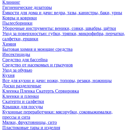
Клининг
Гигиенические дозаторы
Ёмкости для дома и дачи: ведра, тазы, канистры, баки, урны
Ковры и коврики
Пылесборники
Уборочные инструменты: веники, совки, швабры, щётки
Уход за поверхностью: губки, тряпки, микрофибра, перчатки,
салфетки, ершики
Химия
Бытовая химия и моющие средства
Инсектициды
Средство для бассейна
Средство от насекомых и грызунов
Уход за обувью
Кухня
Все для кухни и дачи: ножи, топоры, резаки, ножницы
Доски разделочные
Клеенка Пленка Скатерть Сервировка
Клеенки и пленки
Скатерти и салфетки
Крышки для посуды
Кухонные переработчики: мясорубки, соковыжималки,
прессы и сита
Мялки, фруктовницы, сито
Пластиковые тары и изделия