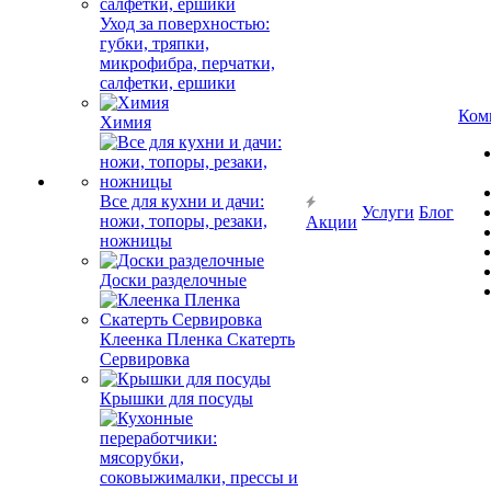
Уход за поверхностью:
губки, тряпки,
микрофибра, перчатки,
салфетки, ершики
Ком
Химия
Все для кухни и дачи:
Услуги
Блог
ножи, топоры, резаки,
Акции
ножницы
Доски разделочные
Клеенка Пленка Скатерть
Сервировка
Крышки для посуды