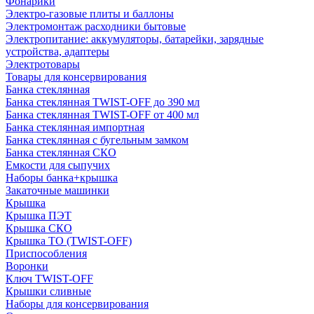
Фонарики
Электро-газовые плиты и баллоны
Электромонтаж расходники бытовые
Электропитание: аккумуляторы, батарейки, зарядные
устройства, адаптеры
Электротовары
Товары для консервирования
Банка стеклянная
Банка стеклянная TWIST-OFF до 390 мл
Банка стеклянная TWIST-OFF от 400 мл
Банка стеклянная импортная
Банка стеклянная с бугельным замком
Банка стеклянная СКО
Емкости для сыпучих
Наборы банка+крышка
Закаточные машинки
Крышка
Крышка ПЭТ
Крышка СКО
Крышка ТО (TWIST-OFF)
Приспособления
Воронки
Ключ TWIST-OFF
Крышки сливные
Наборы для консервирования