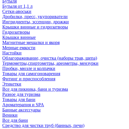
Бутыля
Бутыля от 1,1 л
Сетки-авоськи
Дробилки, пресс, укупориватели
Ингридиенты, эссенции, дрожжи
Крышки винные и гидрозатворы
Гидрозатворы
Крышки винные
Магнитные мешалки и якоря
Мерные емкости
Настойки
Облагораживание, очистка (наборы трав, щепа)
Термометры,спиртометры, ареометры, мензурки
Пробки, мюзле и колпачки
Товары для самогоноварения
Фитинг и приспособления
Этикетки
Все для пикника, бани и туризма
Разное для туризма
Товары для бани
Ароматерапия и SPA
Банные аксессуары
Веники
Все для бани
Средство для чистки труб (банных, печи)