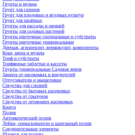
Грунты и мульча
Грунт для газонов
Грунт для плодовых и ягодных культур
Грунт для хвойных
Грунты для рассады и овощей
Грунты для садовых растений
Грунты цветочные специальные и субстраты
Грунты цветочные универсальные
Дренаж, агроперлит, вермикулит, компоненты
Кора, щепа и мульча
Торф и субстраты
Торфянные таблетки и кассеты
Грунты универсальные Садовая земля
Защита от насекомых и вредителей
Отпугиватели и мышеловки
Средства для слизней
Средства от бытовых насекомых
Средства от грызунов
Средства от летающих насекомых
Книги
Полив
Автоматический полив
Лейки, опрыскиватели и капельный полив
Соединительные элементы
Шланги для полива