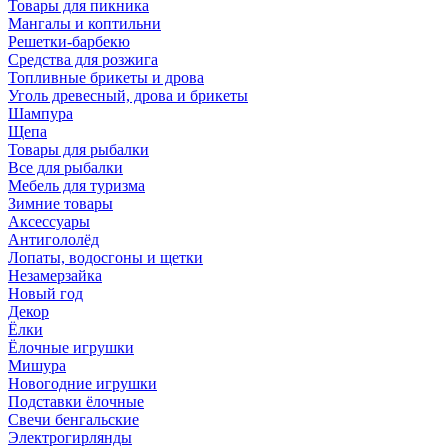
Товары для пикника
Мангалы и коптильни
Решетки-барбекю
Средства для розжига
Топливные брикеты и дрова
Уголь древесный, дрова и брикеты
Шампура
Щепа
Товары для рыбалки
Все для рыбалки
Мебель для туризма
Зимние товары
Аксессуары
Антигололёд
Лопаты, водосгоны и щетки
Незамерзайка
Новый год
Декор
Ёлки
Ёлочные игрушки
Мишура
Новогодние игрушки
Подставки ёлочные
Свечи бенгальские
Электрогирлянды