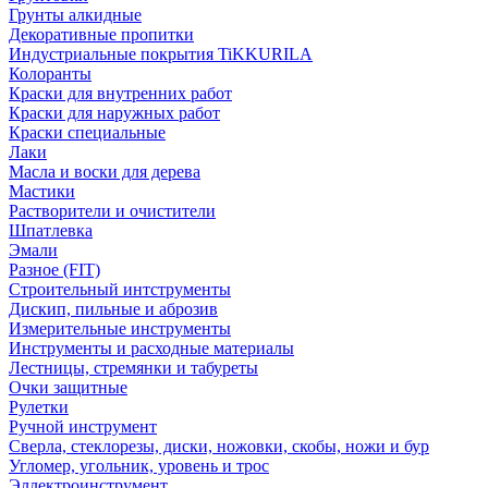
Грунты алкидные
Декоративные пропитки
Индустриальные покрытия TiKKURILA
Колоранты
Краски для внутренних работ
Краски для наружных работ
Краски специальные
Лаки
Масла и воски для дерева
Мастики
Растворители и очистители
Шпатлевка
Эмали
Разное (FIT)
Строительный интструменты
Дискип, пильные и аброзив
Измерительные инструменты
Инструменты и расходные материалы
Лестницы, стремянки и табуреты
Очки защитные
Рулетки
Ручной инструмент
Сверла, стеклорезы, диски, ножовки, скобы, ножи и бур
Угломер, угольник, уровень и трос
Эллектроинструмент