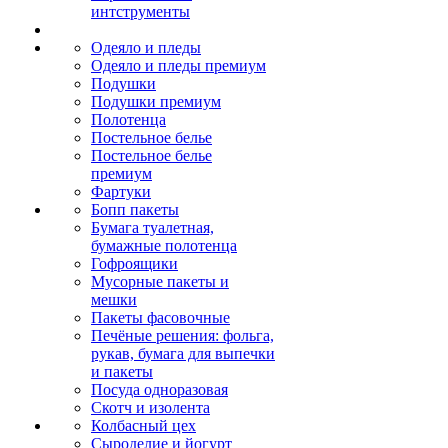
интструменты
Одеяло и пледы
Одеяло и пледы премиум
Подушки
Подушки премиум
Полотенца
Постельное белье
Постельное белье
премиум
Фартуки
Бопп пакеты
Бумага туалетная,
бумажные полотенца
Гофроящики
Мусорные пакеты и
мешки
Пакеты фасовочные
Печёные решения: фольга,
рукав, бумага для выпечки
и пакеты
Посуда одноразовая
Скотч и изолента
Колбасный цех
Сыроделие и йогурт