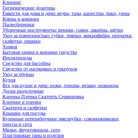
Клининг
Гигиенические дозаторы
Ёмкости для дома и дачи: ведра, тазы, канистры, баки, урны
Ковры и коврики
Пылесборники
Уборочные инструменты: веники, совки, швабры, щётки
Уход за поверхностью: губки, тряпки, микрофибра, перчатки,
салфетки, ершики
Химия
Бытовая химия и моющие средства
Инсектициды
Средство для бассейна
Средство от насекомых и грызунов
Уход за обувью
Кухня
Все для кухни и дачи: ножи, топоры, резаки, ножницы
Доски разделочные
Клеенка Пленка Скатерть Сервировка
Клеенки и пленки
Скатерти и салфетки
Крышки для посуды
Кухонные переработчики: мясорубки, соковыжималки,
прессы и сита
Мялки, фруктовницы, сито
Пластиковые тары и изделия