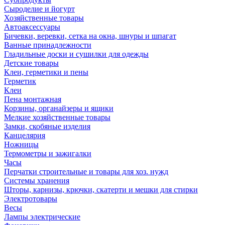
Сыроделие и йогурт
Хозяйственные товары
Автоаксессуары
Бичевки, веревки, сетка на окна, шнуры и шпагат
Ванные принадлежности
Гладильные доски и сушилки для одежды
Детские товары
Клеи, герметики и пены
Герметик
Клеи
Пена монтажная
Корзины, органайзеры и ящики
Мелкие хозяйственные товары
Замки, скобяные изделия
Канцелярия
Ножницы
Термометры и зажигалки
Часы
Перчатки строительные и товары для хоз. нужд
Системы хранения
Шторы, карнизы, крючки, скатерти и мешки для стирки
Электротовары
Весы
Лампы электрические