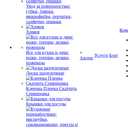
Уход за поверхностью:
губки, тряпки,
микрофибра, перчатки,
салфетки, ершики
Ком
Химия
Все для кухни и дачи:
Услуги
Блог
ножи, топоры, резаки,
Акции
ножницы
Доски разделочные
Клеенка Пленка Скатерть
Сервировка
Крышки для посуды