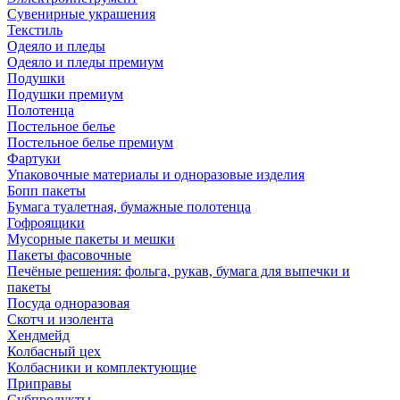
Сувенирные украшения
Текстиль
Одеяло и пледы
Одеяло и пледы премиум
Подушки
Подушки премиум
Полотенца
Постельное белье
Постельное белье премиум
Фартуки
Упаковочные материалы и одноразовые изделия
Бопп пакеты
Бумага туалетная, бумажные полотенца
Гофроящики
Мусорные пакеты и мешки
Пакеты фасовочные
Печёные решения: фольга, рукав, бумага для выпечки и
пакеты
Посуда одноразовая
Скотч и изолента
Хендмейд
Колбасный цех
Колбасники и комплектующие
Приправы
Субпродукты