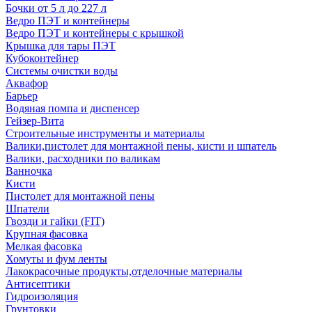
Бочки от 5 л до 227 л
Ведро ПЭТ и контейнеры
Ведро ПЭТ и контейнеры с крышкой
Крышка для тары ПЭТ
Кубоконтейнер
Системы очистки воды
Аквафор
Барьер
Водяная помпа и диспенсер
Гейзер-Вита
Строительные инструменты и материалы
Валики,пистолет для монтажной пены, кисти и шпатель
Валики, расходники по валикам
Ванночка
Кисти
Пистолет для монтажной пены
Шпатели
Гвозди и гайки (FIT)
Крупная фасовка
Мелкая фасовка
Хомуты и фум ленты
Лакокрасочные продукты,отделочные материалы
Антисептики
Гидроизоляция
Грунтовки