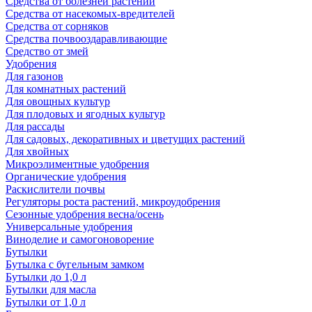
Средства от болезней растений
Средства от насекомых-вредителей
Средства от сорняков
Средства почвооздаравливающие
Средство от змей
Удобрения
Для газонов
Для комнатных растений
Для овощных культур
Для плодовых и ягодных культур
Для рассады
Для садовых, декоративных и цветущих растений
Для хвойных
Микроэлиментные удобрения
Органические удобрения
Раскислители почвы
Регуляторы роста растений, микроудобрения
Сезонные удобрения весна/осень
Универсальные удобрения
Виноделие и самогоноворение
Бутылки
Бутылка с бугельным замком
Бутылки до 1,0 л
Бутылки для масла
Бутылки от 1,0 л