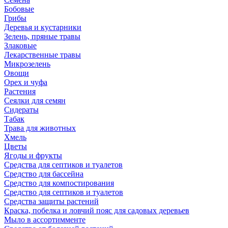
Бобовые
Грибы
Деревья и кустарники
Зелень, пряные травы
Злаковые
Лекарственные травы
Микрозелень
Овощи
Орех и чуфа
Растения
Сеялки для семян
Сидераты
Табак
Трава для животных
Хмель
Цветы
Ягоды и фрукты
Средства для септиков и туалетов
Средство для бассейна
Средство для компостирования
Средство для септиков и туалетов
Средства защиты растений
Краска, побелка и ловчий пояс для садовых деревьев
Мыло в ассортимменте