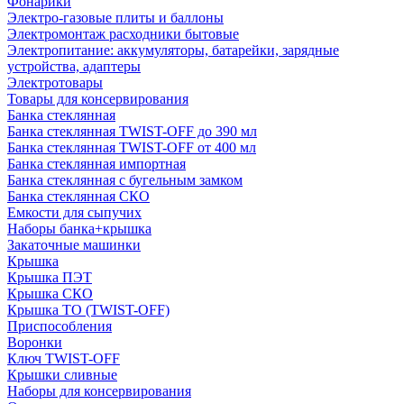
Фонарики
Электро-газовые плиты и баллоны
Электромонтаж расходники бытовые
Электропитание: аккумуляторы, батарейки, зарядные
устройства, адаптеры
Электротовары
Товары для консервирования
Банка стеклянная
Банка стеклянная TWIST-OFF до 390 мл
Банка стеклянная TWIST-OFF от 400 мл
Банка стеклянная импортная
Банка стеклянная с бугельным замком
Банка стеклянная СКО
Емкости для сыпучих
Наборы банка+крышка
Закаточные машинки
Крышка
Крышка ПЭТ
Крышка СКО
Крышка ТО (TWIST-OFF)
Приспособления
Воронки
Ключ TWIST-OFF
Крышки сливные
Наборы для консервирования