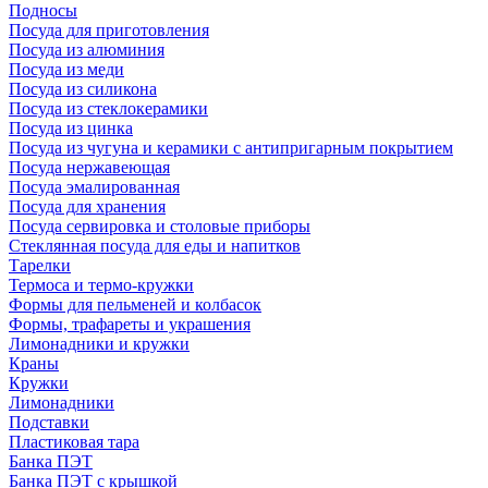
Подносы
Посуда для приготовления
Посуда из алюминия
Посуда из меди
Посуда из силикона
Посуда из стеклокерамики
Посуда из цинка
Посуда из чугуна и керамики с антипригарным покрытием
Посуда нержавеющая
Посуда эмалированная
Посуда для хранения
Посуда сервировка и столовые приборы
Стеклянная посуда для еды и напитков
Тарелки
Термоса и термо-кружки
Формы для пельменей и колбасок
Формы, трафареты и украшения
Лимонадники и кружки
Краны
Кружки
Лимонадники
Подставки
Пластиковая тара
Банка ПЭТ
Банка ПЭТ с крышкой