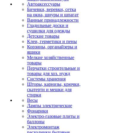
Автоаксессуары
Бичевки, веревки, сетка
на окна, шнуры и шпагат
Ванные принадлежности
Гладильные доски и
сушилки для одежды
Детские товары
Клеи, герметики и пены
Корзины, органайзеры и
ящики
Мелкие хозяйственные
товары
Перчатки строительные и
товары для хоз. нужд
Системы хранения
Шторы, карнизы, крючки,
скатерти и мешки для
стирки
Весы
Лампы электрические
Фонарики
Электро-газовые плиты и
баллоны
Электромонтаж
расходники бытовые