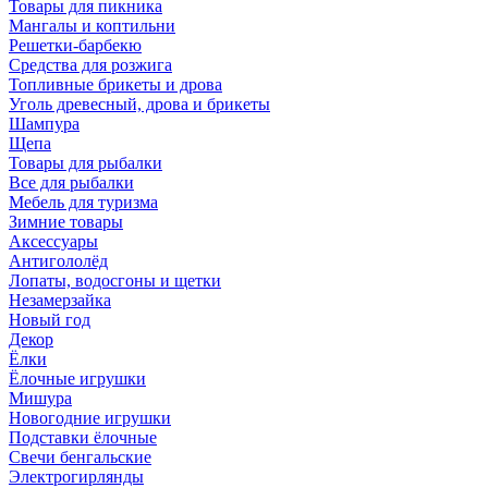
Товары для пикника
Мангалы и коптильни
Решетки-барбекю
Средства для розжига
Топливные брикеты и дрова
Уголь древесный, дрова и брикеты
Шампура
Щепа
Товары для рыбалки
Все для рыбалки
Мебель для туризма
Зимние товары
Аксессуары
Антигололёд
Лопаты, водосгоны и щетки
Незамерзайка
Новый год
Декор
Ёлки
Ёлочные игрушки
Мишура
Новогодние игрушки
Подставки ёлочные
Свечи бенгальские
Электрогирлянды