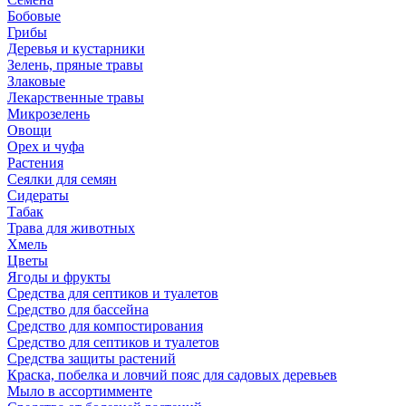
Бобовые
Грибы
Деревья и кустарники
Зелень, пряные травы
Злаковые
Лекарственные травы
Микрозелень
Овощи
Орех и чуфа
Растения
Сеялки для семян
Сидераты
Табак
Трава для животных
Хмель
Цветы
Ягоды и фрукты
Средства для септиков и туалетов
Средство для бассейна
Средство для компостирования
Средство для септиков и туалетов
Средства защиты растений
Краска, побелка и ловчий пояс для садовых деревьев
Мыло в ассортимменте