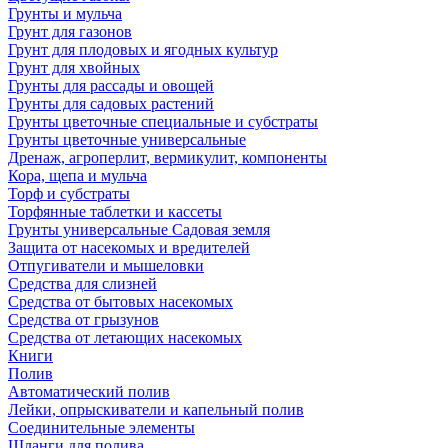
Грунты и мульча
Грунт для газонов
Грунт для плодовых и ягодных культур
Грунт для хвойных
Грунты для рассады и овощей
Грунты для садовых растений
Грунты цветочные специальные и субстраты
Грунты цветочные универсальные
Дренаж, агроперлит, вермикулит, компоненты
Кора, щепа и мульча
Торф и субстраты
Торфянные таблетки и кассеты
Грунты универсальные Садовая земля
Защита от насекомых и вредителей
Отпугиватели и мышеловки
Средства для слизней
Средства от бытовых насекомых
Средства от грызунов
Средства от летающих насекомых
Книги
Полив
Автоматический полив
Лейки, опрыскиватели и капельный полив
Соединительные элементы
Шланги для полива