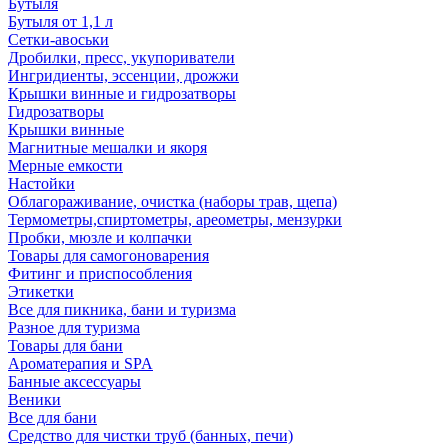
Бутыля
Бутыля от 1,1 л
Сетки-авоськи
Дробилки, пресс, укупориватели
Ингридиенты, эссенции, дрожжи
Крышки винные и гидрозатворы
Гидрозатворы
Крышки винные
Магнитные мешалки и якоря
Мерные емкости
Настойки
Облагораживание, очистка (наборы трав, щепа)
Термометры,спиртометры, ареометры, мензурки
Пробки, мюзле и колпачки
Товары для самогоноварения
Фитинг и приспособления
Этикетки
Все для пикника, бани и туризма
Разное для туризма
Товары для бани
Ароматерапия и SPA
Банные аксессуары
Веники
Все для бани
Средство для чистки труб (банных, печи)