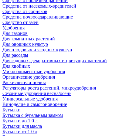
Средства от болезней растений
Средства от насекомых-вредителей
Средства от сорняков
Средства почвооздаравливающие
Средство от змей
Удобрения
Для газонов
Для комнатных растений
Для овощных культур
Для плодовых и ягодных культур
Для рассады
Для садовых, декоративных и цветущих растений
Для хвойных
Микроэлиментные удобрения
Органические удобрения
Раскислители почвы
Регуляторы роста растений, микроудобрения
Сезонные удобрения весна/осень
Универсальные удобрения
Виноделие и самогоноворение
Бутылки
Бутылка с бугельным замком
Бутылки до 1,0 л
Бутылки для масла
Бутылки от 1,0 л