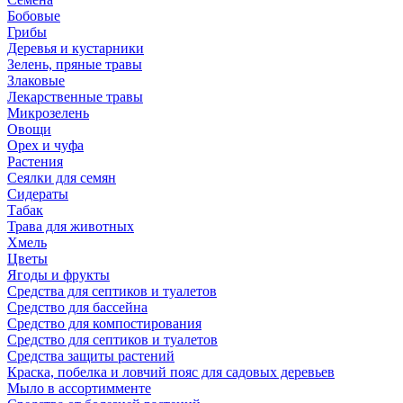
Бобовые
Грибы
Деревья и кустарники
Зелень, пряные травы
Злаковые
Лекарственные травы
Микрозелень
Овощи
Орех и чуфа
Растения
Сеялки для семян
Сидераты
Табак
Трава для животных
Хмель
Цветы
Ягоды и фрукты
Средства для септиков и туалетов
Средство для бассейна
Средство для компостирования
Средство для септиков и туалетов
Средства защиты растений
Краска, побелка и ловчий пояс для садовых деревьев
Мыло в ассортимменте