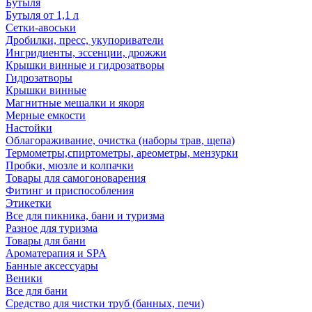
Бутыля
Бутыля от 1,1 л
Сетки-авоськи
Дробилки, пресс, укупориватели
Ингридиенты, эссенции, дрожжи
Крышки винные и гидрозатворы
Гидрозатворы
Крышки винные
Магнитные мешалки и якоря
Мерные емкости
Настойки
Облагораживание, очистка (наборы трав, щепа)
Термометры,спиртометры, ареометры, мензурки
Пробки, мюзле и колпачки
Товары для самогоноварения
Фитинг и приспособления
Этикетки
Все для пикника, бани и туризма
Разное для туризма
Товары для бани
Ароматерапия и SPA
Банные аксессуары
Веники
Все для бани
Средство для чистки труб (банных, печи)