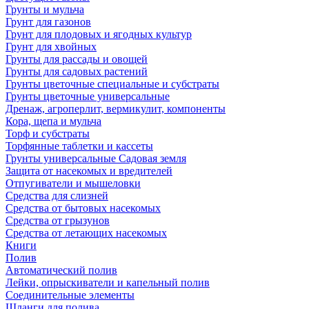
Грунты и мульча
Грунт для газонов
Грунт для плодовых и ягодных культур
Грунт для хвойных
Грунты для рассады и овощей
Грунты для садовых растений
Грунты цветочные специальные и субстраты
Грунты цветочные универсальные
Дренаж, агроперлит, вермикулит, компоненты
Кора, щепа и мульча
Торф и субстраты
Торфянные таблетки и кассеты
Грунты универсальные Садовая земля
Защита от насекомых и вредителей
Отпугиватели и мышеловки
Средства для слизней
Средства от бытовых насекомых
Средства от грызунов
Средства от летающих насекомых
Книги
Полив
Автоматический полив
Лейки, опрыскиватели и капельный полив
Соединительные элементы
Шланги для полива