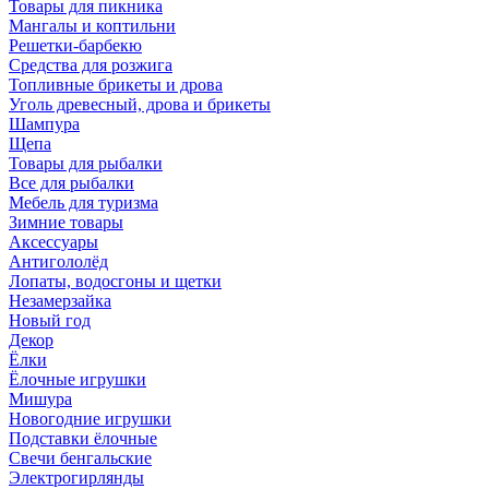
Товары для пикника
Мангалы и коптильни
Решетки-барбекю
Средства для розжига
Топливные брикеты и дрова
Уголь древесный, дрова и брикеты
Шампура
Щепа
Товары для рыбалки
Все для рыбалки
Мебель для туризма
Зимние товары
Аксессуары
Антигололёд
Лопаты, водосгоны и щетки
Незамерзайка
Новый год
Декор
Ёлки
Ёлочные игрушки
Мишура
Новогодние игрушки
Подставки ёлочные
Свечи бенгальские
Электрогирлянды