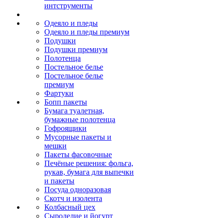
интструменты
Одеяло и пледы
Одеяло и пледы премиум
Подушки
Подушки премиум
Полотенца
Постельное белье
Постельное белье
премиум
Фартуки
Бопп пакеты
Бумага туалетная,
бумажные полотенца
Гофроящики
Мусорные пакеты и
мешки
Пакеты фасовочные
Печёные решения: фольга,
рукав, бумага для выпечки
и пакеты
Посуда одноразовая
Скотч и изолента
Колбасный цех
Сыроделие и йогурт