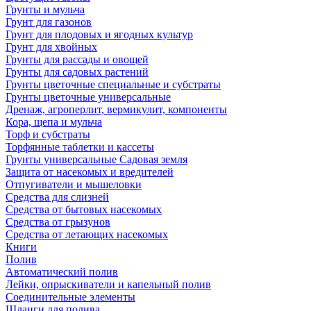
Грунты и мульча
Грунт для газонов
Грунт для плодовых и ягодных культур
Грунт для хвойных
Грунты для рассады и овощей
Грунты для садовых растений
Грунты цветочные специальные и субстраты
Грунты цветочные универсальные
Дренаж, агроперлит, вермикулит, компоненты
Кора, щепа и мульча
Торф и субстраты
Торфянные таблетки и кассеты
Грунты универсальные Садовая земля
Защита от насекомых и вредителей
Отпугиватели и мышеловки
Средства для слизней
Средства от бытовых насекомых
Средства от грызунов
Средства от летающих насекомых
Книги
Полив
Автоматический полив
Лейки, опрыскиватели и капельный полив
Соединительные элементы
Шланги для полива