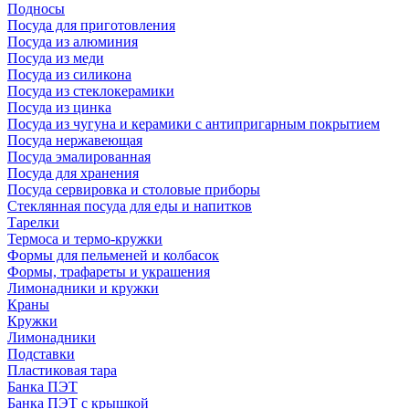
Подносы
Посуда для приготовления
Посуда из алюминия
Посуда из меди
Посуда из силикона
Посуда из стеклокерамики
Посуда из цинка
Посуда из чугуна и керамики с антипригарным покрытием
Посуда нержавеющая
Посуда эмалированная
Посуда для хранения
Посуда сервировка и столовые приборы
Стеклянная посуда для еды и напитков
Тарелки
Термоса и термо-кружки
Формы для пельменей и колбасок
Формы, трафареты и украшения
Лимонадники и кружки
Краны
Кружки
Лимонадники
Подставки
Пластиковая тара
Банка ПЭТ
Банка ПЭТ с крышкой