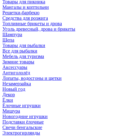
Товары для пикника
Мангалы и коптильни
Решетки-барбекю
Средства для розжига
Топливные брикеты и дрова
Уголь древесный, дрова и брикеты
Шампура
Щепа
Товары для рыбалки
Все для рыбалки
Мебель для туризма
Зимние товары
Аксессуары
Антигололёд
Лопаты, водосгоны и щетки
Незамерзайка
Новый год
Декор
Ёлки
Ёлочные игрушки
Мишура
Новогодние игрушки
Подставки ёлочные
Свечи бенгальские
Электрогирлянды