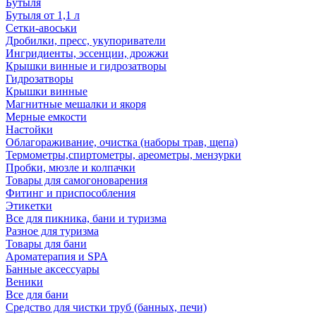
Бутыля
Бутыля от 1,1 л
Сетки-авоськи
Дробилки, пресс, укупориватели
Ингридиенты, эссенции, дрожжи
Крышки винные и гидрозатворы
Гидрозатворы
Крышки винные
Магнитные мешалки и якоря
Мерные емкости
Настойки
Облагораживание, очистка (наборы трав, щепа)
Термометры,спиртометры, ареометры, мензурки
Пробки, мюзле и колпачки
Товары для самогоноварения
Фитинг и приспособления
Этикетки
Все для пикника, бани и туризма
Разное для туризма
Товары для бани
Ароматерапия и SPA
Банные аксессуары
Веники
Все для бани
Средство для чистки труб (банных, печи)