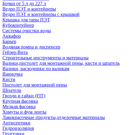
Бочки от 5 л до 227 л
Ведро ПЭТ и контейнеры
Ведро ПЭТ и контейнеры с крышкой
Крышка для тары ПЭТ
Кубоконтейнер
Системы очистки воды
Аквафор
Барьер
Водяная помпа и диспенсер
Гейзер-Вита
Строительные инструменты и материалы
Валики,пистолет для монтажной пены, кисти и шпатель
Валики, расходники по валикам
Ванночка
Кисти
Пистолет для монтажной пены
Шпатели
Гвозди и гайки (FIT)
Крупная фасовка
Мелкая фасовка
Хомуты и фум ленты
Лакокрасочные продукты,отделочные материалы
Антисептики
Гидроизоляция
Грунтовки