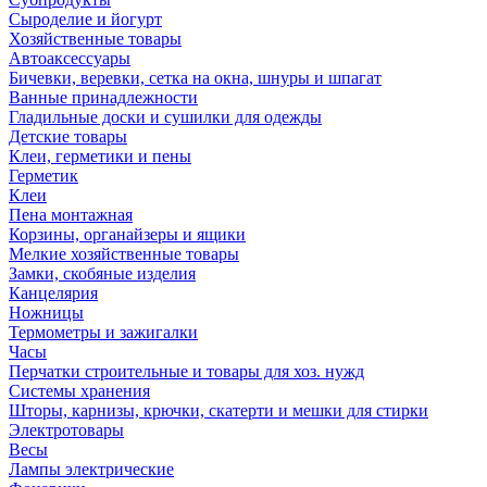
Сыроделие и йогурт
Хозяйственные товары
Автоаксессуары
Бичевки, веревки, сетка на окна, шнуры и шпагат
Ванные принадлежности
Гладильные доски и сушилки для одежды
Детские товары
Клеи, герметики и пены
Герметик
Клеи
Пена монтажная
Корзины, органайзеры и ящики
Мелкие хозяйственные товары
Замки, скобяные изделия
Канцелярия
Ножницы
Термометры и зажигалки
Часы
Перчатки строительные и товары для хоз. нужд
Системы хранения
Шторы, карнизы, крючки, скатерти и мешки для стирки
Электротовары
Весы
Лампы электрические