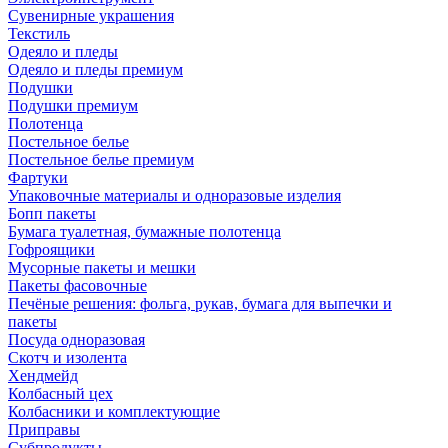
Сувенирные украшения
Текстиль
Одеяло и пледы
Одеяло и пледы премиум
Подушки
Подушки премиум
Полотенца
Постельное белье
Постельное белье премиум
Фартуки
Упаковочные материалы и одноразовые изделия
Бопп пакеты
Бумага туалетная, бумажные полотенца
Гофроящики
Мусорные пакеты и мешки
Пакеты фасовочные
Печёные решения: фольга, рукав, бумага для выпечки и
пакеты
Посуда одноразовая
Скотч и изолента
Хендмейд
Колбасный цех
Колбасники и комплектующие
Приправы
Субпродукты