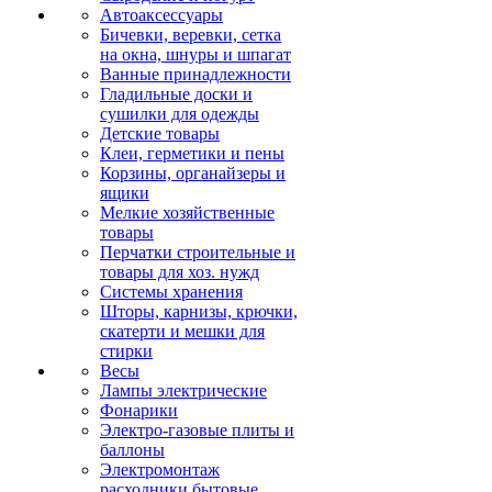
Автоаксессуары
Бичевки, веревки, сетка
на окна, шнуры и шпагат
Ванные принадлежности
Гладильные доски и
сушилки для одежды
Детские товары
Клеи, герметики и пены
Корзины, органайзеры и
ящики
Мелкие хозяйственные
товары
Перчатки строительные и
товары для хоз. нужд
Системы хранения
Шторы, карнизы, крючки,
скатерти и мешки для
стирки
Весы
Лампы электрические
Фонарики
Электро-газовые плиты и
баллоны
Электромонтаж
расходники бытовые