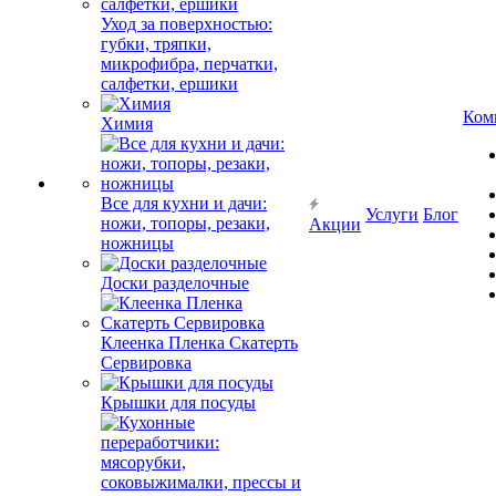
Уход за поверхностью:
губки, тряпки,
микрофибра, перчатки,
салфетки, ершики
Ком
Химия
Все для кухни и дачи:
Услуги
Блог
ножи, топоры, резаки,
Акции
ножницы
Доски разделочные
Клеенка Пленка Скатерть
Сервировка
Крышки для посуды