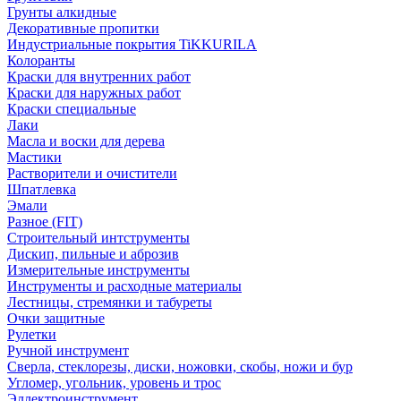
Грунты алкидные
Декоративные пропитки
Индустриальные покрытия TiKKURILA
Колоранты
Краски для внутренних работ
Краски для наружных работ
Краски специальные
Лаки
Масла и воски для дерева
Мастики
Растворители и очистители
Шпатлевка
Эмали
Разное (FIT)
Строительный интструменты
Дискип, пильные и аброзив
Измерительные инструменты
Инструменты и расходные материалы
Лестницы, стремянки и табуреты
Очки защитные
Рулетки
Ручной инструмент
Сверла, стеклорезы, диски, ножовки, скобы, ножи и бур
Угломер, угольник, уровень и трос
Эллектроинструмент