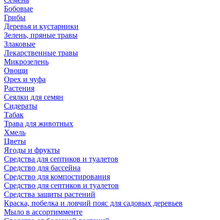
Бобовые
Грибы
Деревья и кустарники
Зелень, пряные травы
Злаковые
Лекарственные травы
Микрозелень
Овощи
Орех и чуфа
Растения
Сеялки для семян
Сидераты
Табак
Трава для животных
Хмель
Цветы
Ягоды и фрукты
Средства для септиков и туалетов
Средство для бассейна
Средство для компостирования
Средство для септиков и туалетов
Средства защиты растений
Краска, побелка и ловчий пояс для садовых деревьев
Мыло в ассортимменте