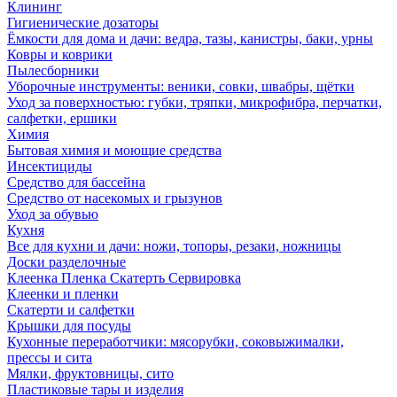
Клининг
Гигиенические дозаторы
Ёмкости для дома и дачи: ведра, тазы, канистры, баки, урны
Ковры и коврики
Пылесборники
Уборочные инструменты: веники, совки, швабры, щётки
Уход за поверхностью: губки, тряпки, микрофибра, перчатки,
салфетки, ершики
Химия
Бытовая химия и моющие средства
Инсектициды
Средство для бассейна
Средство от насекомых и грызунов
Уход за обувью
Кухня
Все для кухни и дачи: ножи, топоры, резаки, ножницы
Доски разделочные
Клеенка Пленка Скатерть Сервировка
Клеенки и пленки
Скатерти и салфетки
Крышки для посуды
Кухонные переработчики: мясорубки, соковыжималки,
прессы и сита
Мялки, фруктовницы, сито
Пластиковые тары и изделия