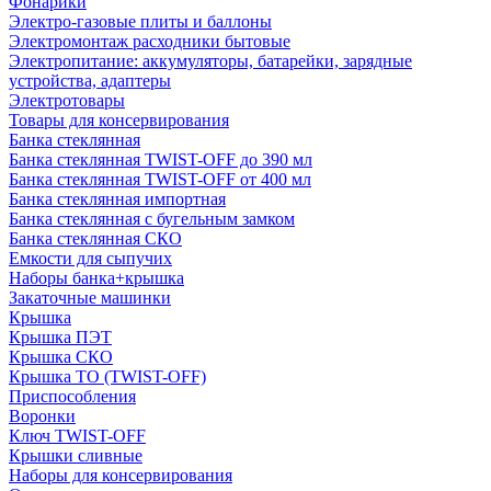
Фонарики
Электро-газовые плиты и баллоны
Электромонтаж расходники бытовые
Электропитание: аккумуляторы, батарейки, зарядные
устройства, адаптеры
Электротовары
Товары для консервирования
Банка стеклянная
Банка стеклянная TWIST-OFF до 390 мл
Банка стеклянная TWIST-OFF от 400 мл
Банка стеклянная импортная
Банка стеклянная с бугельным замком
Банка стеклянная СКО
Емкости для сыпучих
Наборы банка+крышка
Закаточные машинки
Крышка
Крышка ПЭТ
Крышка СКО
Крышка ТО (TWIST-OFF)
Приспособления
Воронки
Ключ TWIST-OFF
Крышки сливные
Наборы для консервирования