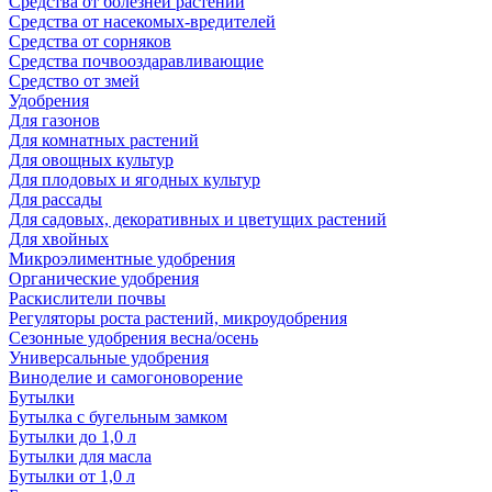
Средства от болезней растений
Средства от насекомых-вредителей
Средства от сорняков
Средства почвооздаравливающие
Средство от змей
Удобрения
Для газонов
Для комнатных растений
Для овощных культур
Для плодовых и ягодных культур
Для рассады
Для садовых, декоративных и цветущих растений
Для хвойных
Микроэлиментные удобрения
Органические удобрения
Раскислители почвы
Регуляторы роста растений, микроудобрения
Сезонные удобрения весна/осень
Универсальные удобрения
Виноделие и самогоноворение
Бутылки
Бутылка с бугельным замком
Бутылки до 1,0 л
Бутылки для масла
Бутылки от 1,0 л