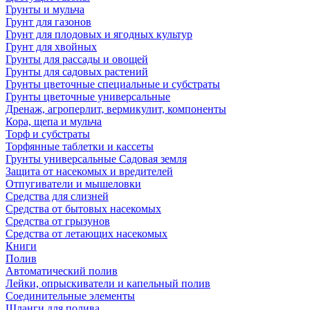
Грунты и мульча
Грунт для газонов
Грунт для плодовых и ягодных культур
Грунт для хвойных
Грунты для рассады и овощей
Грунты для садовых растений
Грунты цветочные специальные и субстраты
Грунты цветочные универсальные
Дренаж, агроперлит, вермикулит, компоненты
Кора, щепа и мульча
Торф и субстраты
Торфянные таблетки и кассеты
Грунты универсальные Садовая земля
Защита от насекомых и вредителей
Отпугиватели и мышеловки
Средства для слизней
Средства от бытовых насекомых
Средства от грызунов
Средства от летающих насекомых
Книги
Полив
Автоматический полив
Лейки, опрыскиватели и капельный полив
Соединительные элементы
Шланги для полива