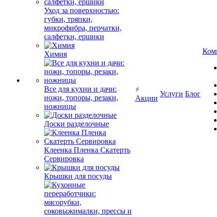
Уход за поверхностью:
губки, тряпки,
микрофибра, перчатки,
салфетки, ершики
Ком
Химия
Все для кухни и дачи:
Услуги
Блог
ножи, топоры, резаки,
Акции
ножницы
Доски разделочные
Клеенка Пленка Скатерть
Сервировка
Крышки для посуды