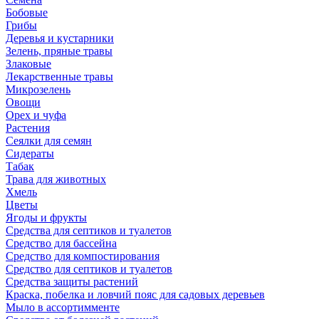
Бобовые
Грибы
Деревья и кустарники
Зелень, пряные травы
Злаковые
Лекарственные травы
Микрозелень
Овощи
Орех и чуфа
Растения
Сеялки для семян
Сидераты
Табак
Трава для животных
Хмель
Цветы
Ягоды и фрукты
Средства для септиков и туалетов
Средство для бассейна
Средство для компостирования
Средство для септиков и туалетов
Средства защиты растений
Краска, побелка и ловчий пояс для садовых деревьев
Мыло в ассортимменте