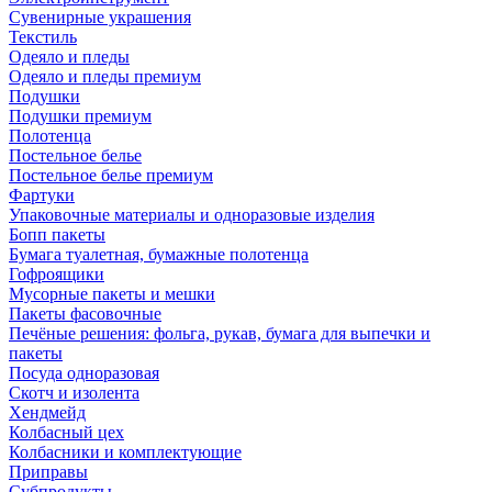
Сувенирные украшения
Текстиль
Одеяло и пледы
Одеяло и пледы премиум
Подушки
Подушки премиум
Полотенца
Постельное белье
Постельное белье премиум
Фартуки
Упаковочные материалы и одноразовые изделия
Бопп пакеты
Бумага туалетная, бумажные полотенца
Гофроящики
Мусорные пакеты и мешки
Пакеты фасовочные
Печёные решения: фольга, рукав, бумага для выпечки и
пакеты
Посуда одноразовая
Скотч и изолента
Хендмейд
Колбасный цех
Колбасники и комплектующие
Приправы
Субпродукты