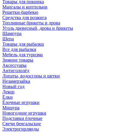
Товары для пикника
Мангалы и коптильни
Решетки-барбекю
Средства для розжига
Топливные брикеты и дрова
Уголь древесный, дрова и брикеты
Шампура
Щепа
Товары для рыбалки
Все для рыбалки
Мебель для туризма
Зимние товары
Аксессуары
Антигололёд
Лопаты, водосгоны и щетки
Незамерзайка
Новый год
Декор
Ёлки
Ёлочные игрушки
Мишура
Новогодние игрушки
Подставки ёлочные
Свечи бенгальские
Электрогирлянды