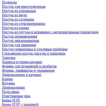
Подносы
Посуда для приготовления
Посуда из алюминия
Посуда из меди
Посуда из силикона
Посуда из стеклокерамики
Посуда из цинка
Посуда из чугуна и керамики с антипригарным покрытием
Посуда нержавеющая
Посуда эмалированная
Посуда для хранения
Посуда сервировка и столовые приборы
Стеклянная посуда для еды и напитков
Тарелки
Термоса и термо-кружки
Формы для пельменей и колбасок
Формы, трафареты и украшения
Лимонадники и кружки
Краны
Кружки
Лимонадники
Подставки
Пластиковая тара
Банка ПЭТ
Банка ПЭТ с крышкой