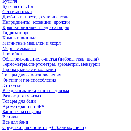
Бутыля
Бутыля от 1,1 л
Сетки-авоськи
Дробилки, пресс, укупориватели
Ингридиенты, эссенции, дрожжи
Крышки винные и гидрозатворы
Гидрозатворы
Крышки винные
Магнитные мешалки и якоря
Мерные емкости
Настойки
Облагораживание, очистка (наборы трав, щепа)
Термометры,спиртометры, ареометры, мензурки
Пробки, мюзле и колпачки
Товары для самогоноварения
Фитинг и приспособления
Этикетки
Все для пикника, бани и туризма
Разное для туризма
Товары для бани
Ароматерапия и SPA
Банные аксессуары
Веники
Все для бани
Средство для чистки труб (банных, печи)