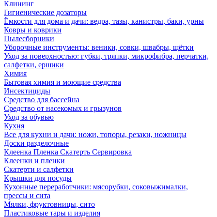
Клининг
Гигиенические дозаторы
Ёмкости для дома и дачи: ведра, тазы, канистры, баки, урны
Ковры и коврики
Пылесборники
Уборочные инструменты: веники, совки, швабры, щётки
Уход за поверхностью: губки, тряпки, микрофибра, перчатки,
салфетки, ершики
Химия
Бытовая химия и моющие средства
Инсектициды
Средство для бассейна
Средство от насекомых и грызунов
Уход за обувью
Кухня
Все для кухни и дачи: ножи, топоры, резаки, ножницы
Доски разделочные
Клеенка Пленка Скатерть Сервировка
Клеенки и пленки
Скатерти и салфетки
Крышки для посуды
Кухонные переработчики: мясорубки, соковыжималки,
прессы и сита
Мялки, фруктовницы, сито
Пластиковые тары и изделия