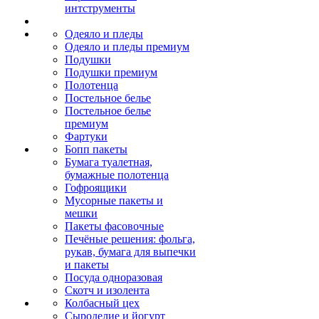
интструменты
Одеяло и пледы
Одеяло и пледы премиум
Подушки
Подушки премиум
Полотенца
Постельное белье
Постельное белье
премиум
Фартуки
Бопп пакеты
Бумага туалетная,
бумажные полотенца
Гофроящики
Мусорные пакеты и
мешки
Пакеты фасовочные
Печёные решения: фольга,
рукав, бумага для выпечки
и пакеты
Посуда одноразовая
Скотч и изолента
Колбасный цех
Сыроделие и йогурт