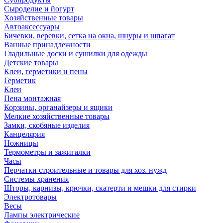
Сыроделие и йогурт
Хозяйственные товары
Автоаксессуары
Бичевки, веревки, сетка на окна, шнуры и шпагат
Ванные принадлежности
Гладильные доски и сушилки для одежды
Детские товары
Клеи, герметики и пены
Герметик
Клеи
Пена монтажная
Корзины, органайзеры и ящики
Мелкие хозяйственные товары
Замки, скобяные изделия
Канцелярия
Ножницы
Термометры и зажигалки
Часы
Перчатки строительные и товары для хоз. нужд
Системы хранения
Шторы, карнизы, крючки, скатерти и мешки для стирки
Электротовары
Весы
Лампы электрические