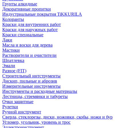
Грунты алкидные
Декоративные пропитки
Индустриальные покрытия TiKKURILA
Колоранты
Краски для внутренних работ
Краски для наружных работ
Краски специальные
Лаки
Масла и воски для дерева
Мастики
Растворители и очистители
Шпатлевка
Эмали
Разное (FIT)
Строительный интструменты
Дискип, пильные и аброзив
Измерительные инструменты
Инструменты и расходные материалы
Лестницы, стремянки и табуреты
Очки защитные
Рулетки
Ручной инструмент
Сверла, стеклорезы, диски, ножовки, скобы, ножи и бур
Угломер, угольник, уровень и трос
Эллектроинструмент