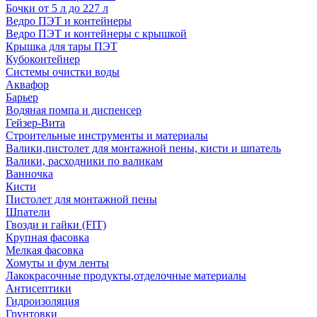
Бочки от 5 л до 227 л
Ведро ПЭТ и контейнеры
Ведро ПЭТ и контейнеры с крышкой
Крышка для тары ПЭТ
Кубоконтейнер
Системы очистки воды
Аквафор
Барьер
Водяная помпа и диспенсер
Гейзер-Вита
Строительные инструменты и материалы
Валики,пистолет для монтажной пены, кисти и шпатель
Валики, расходники по валикам
Ванночка
Кисти
Пистолет для монтажной пены
Шпатели
Гвозди и гайки (FIT)
Крупная фасовка
Мелкая фасовка
Хомуты и фум ленты
Лакокрасочные продукты,отделочные материалы
Антисептики
Гидроизоляция
Грунтовки