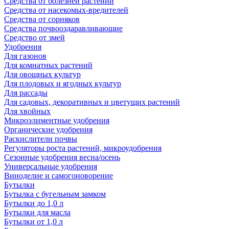
Средства от болезней растений
Средства от насекомых-вредителей
Средства от сорняков
Средства почвооздаравливающие
Средство от змей
Удобрения
Для газонов
Для комнатных растений
Для овощных культур
Для плодовых и ягодных культур
Для рассады
Для садовых, декоративных и цветущих растений
Для хвойных
Микроэлиментные удобрения
Органические удобрения
Раскислители почвы
Регуляторы роста растений, микроудобрения
Сезонные удобрения весна/осень
Универсальные удобрения
Виноделие и самогоноворение
Бутылки
Бутылка с бугельным замком
Бутылки до 1,0 л
Бутылки для масла
Бутылки от 1,0 л