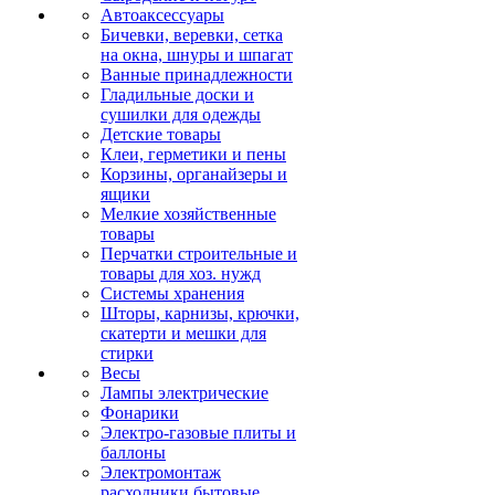
Автоаксессуары
Бичевки, веревки, сетка
на окна, шнуры и шпагат
Ванные принадлежности
Гладильные доски и
сушилки для одежды
Детские товары
Клеи, герметики и пены
Корзины, органайзеры и
ящики
Мелкие хозяйственные
товары
Перчатки строительные и
товары для хоз. нужд
Системы хранения
Шторы, карнизы, крючки,
скатерти и мешки для
стирки
Весы
Лампы электрические
Фонарики
Электро-газовые плиты и
баллоны
Электромонтаж
расходники бытовые