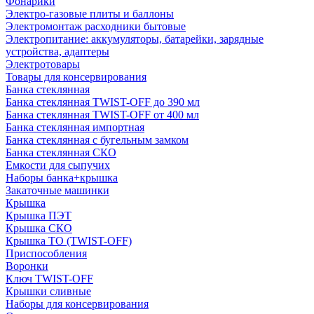
Фонарики
Электро-газовые плиты и баллоны
Электромонтаж расходники бытовые
Электропитание: аккумуляторы, батарейки, зарядные
устройства, адаптеры
Электротовары
Товары для консервирования
Банка стеклянная
Банка стеклянная TWIST-OFF до 390 мл
Банка стеклянная TWIST-OFF от 400 мл
Банка стеклянная импортная
Банка стеклянная с бугельным замком
Банка стеклянная СКО
Емкости для сыпучих
Наборы банка+крышка
Закаточные машинки
Крышка
Крышка ПЭТ
Крышка СКО
Крышка ТО (TWIST-OFF)
Приспособления
Воронки
Ключ TWIST-OFF
Крышки сливные
Наборы для консервирования