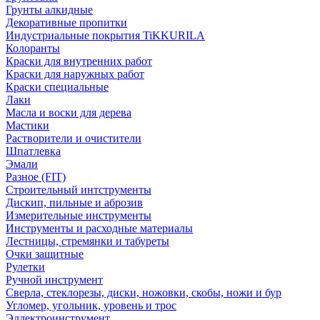
Грунты алкидные
Декоративные пропитки
Индустриальные покрытия TiKKURILA
Колоранты
Краски для внутренних работ
Краски для наружных работ
Краски специальные
Лаки
Масла и воски для дерева
Мастики
Растворители и очистители
Шпатлевка
Эмали
Разное (FIT)
Строительный интструменты
Дискип, пильные и аброзив
Измерительные инструменты
Инструменты и расходные материалы
Лестницы, стремянки и табуреты
Очки защитные
Рулетки
Ручной инструмент
Сверла, стеклорезы, диски, ножовки, скобы, ножи и бур
Угломер, угольник, уровень и трос
Эллектроинструмент