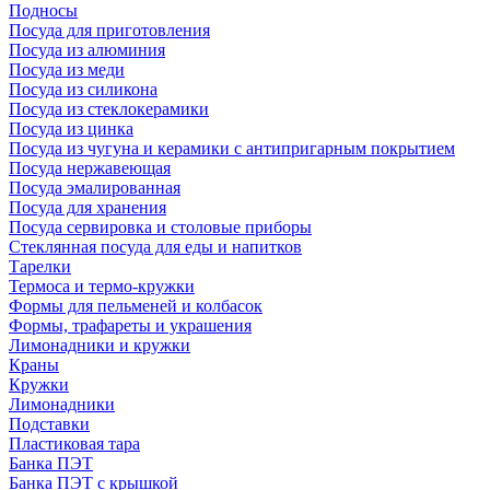
Подносы
Посуда для приготовления
Посуда из алюминия
Посуда из меди
Посуда из силикона
Посуда из стеклокерамики
Посуда из цинка
Посуда из чугуна и керамики с антипригарным покрытием
Посуда нержавеющая
Посуда эмалированная
Посуда для хранения
Посуда сервировка и столовые приборы
Стеклянная посуда для еды и напитков
Тарелки
Термоса и термо-кружки
Формы для пельменей и колбасок
Формы, трафареты и украшения
Лимонадники и кружки
Краны
Кружки
Лимонадники
Подставки
Пластиковая тара
Банка ПЭТ
Банка ПЭТ с крышкой