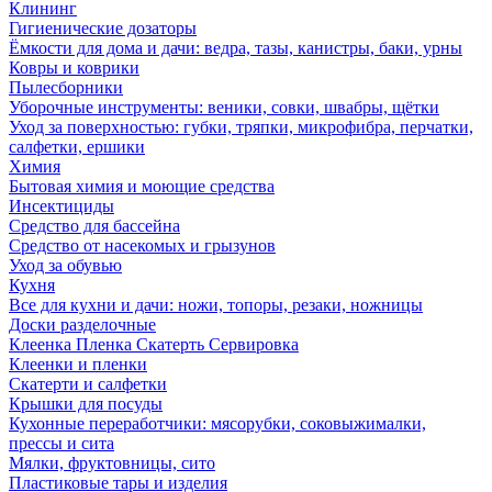
Клининг
Гигиенические дозаторы
Ёмкости для дома и дачи: ведра, тазы, канистры, баки, урны
Ковры и коврики
Пылесборники
Уборочные инструменты: веники, совки, швабры, щётки
Уход за поверхностью: губки, тряпки, микрофибра, перчатки,
салфетки, ершики
Химия
Бытовая химия и моющие средства
Инсектициды
Средство для бассейна
Средство от насекомых и грызунов
Уход за обувью
Кухня
Все для кухни и дачи: ножи, топоры, резаки, ножницы
Доски разделочные
Клеенка Пленка Скатерть Сервировка
Клеенки и пленки
Скатерти и салфетки
Крышки для посуды
Кухонные переработчики: мясорубки, соковыжималки,
прессы и сита
Мялки, фруктовницы, сито
Пластиковые тары и изделия