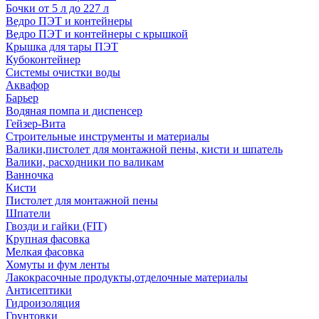
Бочки от 5 л до 227 л
Ведро ПЭТ и контейнеры
Ведро ПЭТ и контейнеры с крышкой
Крышка для тары ПЭТ
Кубоконтейнер
Системы очистки воды
Аквафор
Барьер
Водяная помпа и диспенсер
Гейзер-Вита
Строительные инструменты и материалы
Валики,пистолет для монтажной пены, кисти и шпатель
Валики, расходники по валикам
Ванночка
Кисти
Пистолет для монтажной пены
Шпатели
Гвозди и гайки (FIT)
Крупная фасовка
Мелкая фасовка
Хомуты и фум ленты
Лакокрасочные продукты,отделочные материалы
Антисептики
Гидроизоляция
Грунтовки