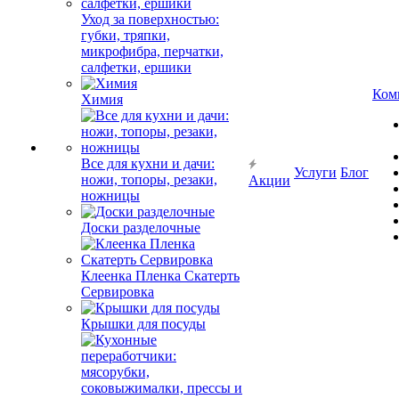
Уход за поверхностью:
губки, тряпки,
микрофибра, перчатки,
салфетки, ершики
Ком
Химия
Все для кухни и дачи:
Услуги
Блог
ножи, топоры, резаки,
Акции
ножницы
Доски разделочные
Клеенка Пленка Скатерть
Сервировка
Крышки для посуды