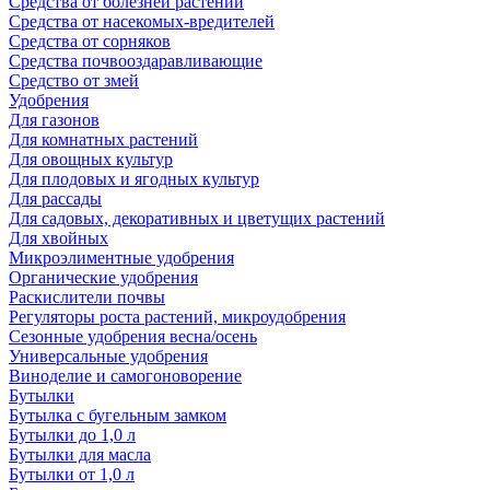
Средства от болезней растений
Средства от насекомых-вредителей
Средства от сорняков
Средства почвооздаравливающие
Средство от змей
Удобрения
Для газонов
Для комнатных растений
Для овощных культур
Для плодовых и ягодных культур
Для рассады
Для садовых, декоративных и цветущих растений
Для хвойных
Микроэлиментные удобрения
Органические удобрения
Раскислители почвы
Регуляторы роста растений, микроудобрения
Сезонные удобрения весна/осень
Универсальные удобрения
Виноделие и самогоноворение
Бутылки
Бутылка с бугельным замком
Бутылки до 1,0 л
Бутылки для масла
Бутылки от 1,0 л