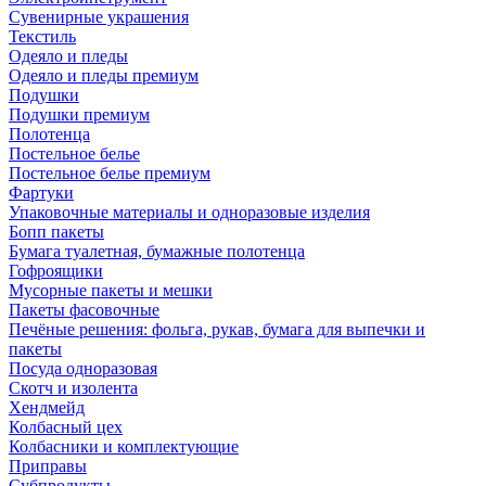
Сувенирные украшения
Текстиль
Одеяло и пледы
Одеяло и пледы премиум
Подушки
Подушки премиум
Полотенца
Постельное белье
Постельное белье премиум
Фартуки
Упаковочные материалы и одноразовые изделия
Бопп пакеты
Бумага туалетная, бумажные полотенца
Гофроящики
Мусорные пакеты и мешки
Пакеты фасовочные
Печёные решения: фольга, рукав, бумага для выпечки и
пакеты
Посуда одноразовая
Скотч и изолента
Хендмейд
Колбасный цех
Колбасники и комплектующие
Приправы
Субпродукты