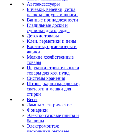
Автоаксессуары
Бичевки, веревки, сетка
на окна, шнуры и шпагат
Ванные принадлежности
Гладильные доски и
сушилки для одежды
Детские товары
Клеи, герметики и пены
Корзины, органайзеры и
ящики
Мелкие хозяйственные
товары
Перчатки строительные и
товары для хоз. нужд
Системы хранения
Шторы, карнизы, крючки,
скатерти и мешки для
стирки
Весы
Лампы электрические
Фонарики
Электро-газовые плиты и
баллоны
Электромонтаж
расходники бытовые