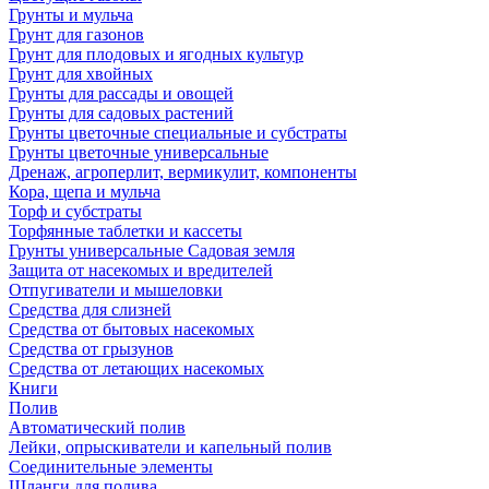
Грунты и мульча
Грунт для газонов
Грунт для плодовых и ягодных культур
Грунт для хвойных
Грунты для рассады и овощей
Грунты для садовых растений
Грунты цветочные специальные и субстраты
Грунты цветочные универсальные
Дренаж, агроперлит, вермикулит, компоненты
Кора, щепа и мульча
Торф и субстраты
Торфянные таблетки и кассеты
Грунты универсальные Садовая земля
Защита от насекомых и вредителей
Отпугиватели и мышеловки
Средства для слизней
Средства от бытовых насекомых
Средства от грызунов
Средства от летающих насекомых
Книги
Полив
Автоматический полив
Лейки, опрыскиватели и капельный полив
Соединительные элементы
Шланги для полива