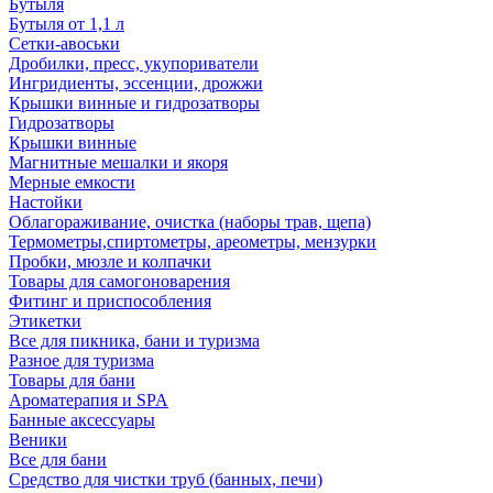
Бутыля
Бутыля от 1,1 л
Сетки-авоськи
Дробилки, пресс, укупориватели
Ингридиенты, эссенции, дрожжи
Крышки винные и гидрозатворы
Гидрозатворы
Крышки винные
Магнитные мешалки и якоря
Мерные емкости
Настойки
Облагораживание, очистка (наборы трав, щепа)
Термометры,спиртометры, ареометры, мензурки
Пробки, мюзле и колпачки
Товары для самогоноварения
Фитинг и приспособления
Этикетки
Все для пикника, бани и туризма
Разное для туризма
Товары для бани
Ароматерапия и SPA
Банные аксессуары
Веники
Все для бани
Средство для чистки труб (банных, печи)