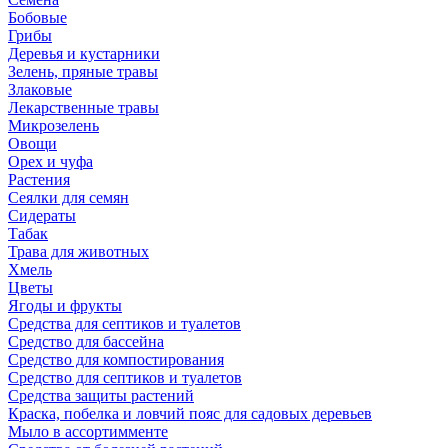
Бобовые
Грибы
Деревья и кустарники
Зелень, пряные травы
Злаковые
Лекарственные травы
Микрозелень
Овощи
Орех и чуфа
Растения
Сеялки для семян
Сидераты
Табак
Трава для животных
Хмель
Цветы
Ягоды и фрукты
Средства для септиков и туалетов
Средство для бассейна
Средство для компостирования
Средство для септиков и туалетов
Средства защиты растений
Краска, побелка и ловчий пояс для садовых деревьев
Мыло в ассортимменте