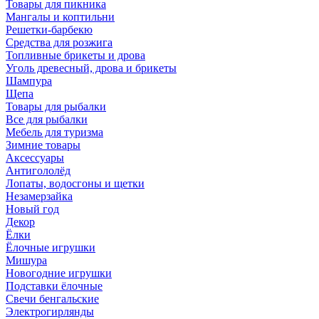
Товары для пикника
Мангалы и коптильни
Решетки-барбекю
Средства для розжига
Топливные брикеты и дрова
Уголь древесный, дрова и брикеты
Шампура
Щепа
Товары для рыбалки
Все для рыбалки
Мебель для туризма
Зимние товары
Аксессуары
Антигололёд
Лопаты, водосгоны и щетки
Незамерзайка
Новый год
Декор
Ёлки
Ёлочные игрушки
Мишура
Новогодние игрушки
Подставки ёлочные
Свечи бенгальские
Электрогирлянды