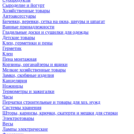
Сыроделие и йогурт
Хозяйственные товары
Автоаксессуары
Бичевки, веревки, сетка на окна, шнуры и шпагат
Ванные принадлежности
Гладильные доски и сушилки для одежды
Детские товары
Клеи, герметики и пены
Герметик
Клеи
Пена монтажная
Корзины, органайзеры и ящики
Мелкие хозяйственные товары
Замки, скобяные изделия
Канцелярия
Ножницы
Термометры и зажигалки
Часы
Перчатки строительные и товары для хоз. нужд
Системы хранения
Шторы, карнизы, крючки, скатерти и мешки для стирки
Электротовары
Весы
Лампы электрические