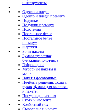
интструменты
Одеяло и пледы
Одеяло и пледы премиум
Подушки
Подушки премиум
Полотенца
Постельное белье
Постельное белье
премиум
Фартуки
Бопп пакеты
Бумага туалетная,
бумажные полотенца
Гофроящики
Мусорные пакеты и
мешки
Пакеты фасовочные
Печёные решения: фольга,
рукав, бумага для выпечки
и пакеты
Посуда одноразовая
Скотч и изолента
Колбасный цех
Сыроделие и йогурт