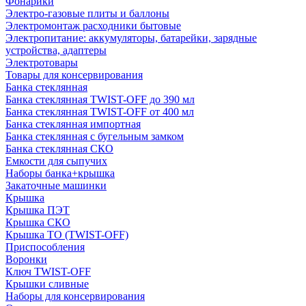
Фонарики
Электро-газовые плиты и баллоны
Электромонтаж расходники бытовые
Электропитание: аккумуляторы, батарейки, зарядные
устройства, адаптеры
Электротовары
Товары для консервирования
Банка стеклянная
Банка стеклянная TWIST-OFF до 390 мл
Банка стеклянная TWIST-OFF от 400 мл
Банка стеклянная импортная
Банка стеклянная с бугельным замком
Банка стеклянная СКО
Емкости для сыпучих
Наборы банка+крышка
Закаточные машинки
Крышка
Крышка ПЭТ
Крышка СКО
Крышка ТО (TWIST-OFF)
Приспособления
Воронки
Ключ TWIST-OFF
Крышки сливные
Наборы для консервирования