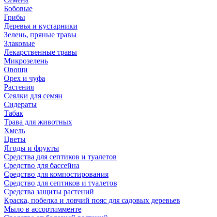
Бобовые
Грибы
Деревья и кустарники
Зелень, пряные травы
Злаковые
Лекарственные травы
Микрозелень
Овощи
Орех и чуфа
Растения
Сеялки для семян
Сидераты
Табак
Трава для животных
Хмель
Цветы
Ягоды и фрукты
Средства для септиков и туалетов
Средство для бассейна
Средство для компостирования
Средство для септиков и туалетов
Средства защиты растений
Краска, побелка и ловчий пояс для садовых деревьев
Мыло в ассортимменте