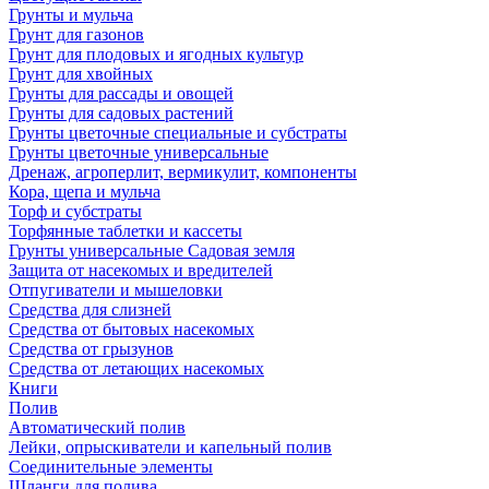
Грунты и мульча
Грунт для газонов
Грунт для плодовых и ягодных культур
Грунт для хвойных
Грунты для рассады и овощей
Грунты для садовых растений
Грунты цветочные специальные и субстраты
Грунты цветочные универсальные
Дренаж, агроперлит, вермикулит, компоненты
Кора, щепа и мульча
Торф и субстраты
Торфянные таблетки и кассеты
Грунты универсальные Садовая земля
Защита от насекомых и вредителей
Отпугиватели и мышеловки
Средства для слизней
Средства от бытовых насекомых
Средства от грызунов
Средства от летающих насекомых
Книги
Полив
Автоматический полив
Лейки, опрыскиватели и капельный полив
Соединительные элементы
Шланги для полива