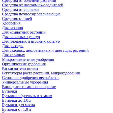
Средства от болезней растений
Средства от насекомых-вредителей
Средства от сорняков
Средства почвооздаравливающие
Средство от змей
Удобрения
Для газонов
Для комнатных растений
Для овощных культур
Для плодовых и ягодных культур
Для рассады
Для садовых, декоративных и цветущих растений
Для хвойных
Микроэлиментные удобрения
Органические удобрения
Раскислители почвы
Регуляторы роста растений, микроудобрения
Сезонные удобрения весна/осень
Универсальные удобрения
Виноделие и самогоноворение
Бутылки
Бутылка с бугельным замком
Бутылки до 1,0 л
Бутылки для масла
Бутылки от 1,0 л