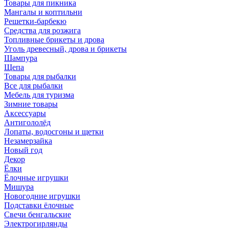
Товары для пикника
Мангалы и коптильни
Решетки-барбекю
Средства для розжига
Топливные брикеты и дрова
Уголь древесный, дрова и брикеты
Шампура
Щепа
Товары для рыбалки
Все для рыбалки
Мебель для туризма
Зимние товары
Аксессуары
Антигололёд
Лопаты, водосгоны и щетки
Незамерзайка
Новый год
Декор
Ёлки
Ёлочные игрушки
Мишура
Новогодние игрушки
Подставки ёлочные
Свечи бенгальские
Электрогирлянды