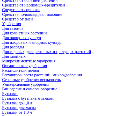
Средства от болезней растений
Средства от насекомых-вредителей
Средства от сорняков
Средства почвооздаравливающие
Средство от змей
Удобрения
Для газонов
Для комнатных растений
Для овощных культур
Для плодовых и ягодных культур
Для рассады
Для садовых, декоративных и цветущих растений
Для хвойных
Микроэлиментные удобрения
Органические удобрения
Раскислители почвы
Регуляторы роста растений, микроудобрения
Сезонные удобрения весна/осень
Универсальные удобрения
Виноделие и самогоноворение
Бутылки
Бутылка с бугельным замком
Бутылки до 1,0 л
Бутылки для масла
Бутылки от 1,0 л