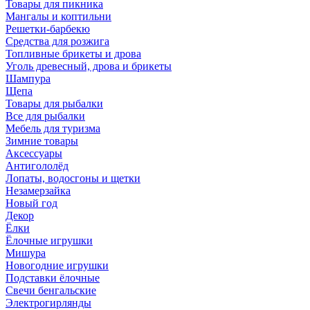
Товары для пикника
Мангалы и коптильни
Решетки-барбекю
Средства для розжига
Топливные брикеты и дрова
Уголь древесный, дрова и брикеты
Шампура
Щепа
Товары для рыбалки
Все для рыбалки
Мебель для туризма
Зимние товары
Аксессуары
Антигололёд
Лопаты, водосгоны и щетки
Незамерзайка
Новый год
Декор
Ёлки
Ёлочные игрушки
Мишура
Новогодние игрушки
Подставки ёлочные
Свечи бенгальские
Электрогирлянды