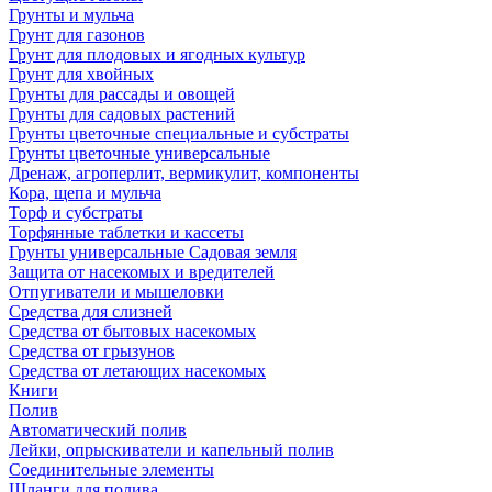
Грунты и мульча
Грунт для газонов
Грунт для плодовых и ягодных культур
Грунт для хвойных
Грунты для рассады и овощей
Грунты для садовых растений
Грунты цветочные специальные и субстраты
Грунты цветочные универсальные
Дренаж, агроперлит, вермикулит, компоненты
Кора, щепа и мульча
Торф и субстраты
Торфянные таблетки и кассеты
Грунты универсальные Садовая земля
Защита от насекомых и вредителей
Отпугиватели и мышеловки
Средства для слизней
Средства от бытовых насекомых
Средства от грызунов
Средства от летающих насекомых
Книги
Полив
Автоматический полив
Лейки, опрыскиватели и капельный полив
Соединительные элементы
Шланги для полива