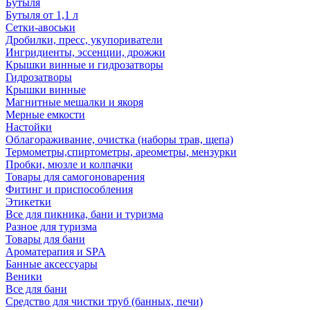
Бутыля
Бутыля от 1,1 л
Сетки-авоськи
Дробилки, пресс, укупориватели
Ингридиенты, эссенции, дрожжи
Крышки винные и гидрозатворы
Гидрозатворы
Крышки винные
Магнитные мешалки и якоря
Мерные емкости
Настойки
Облагораживание, очистка (наборы трав, щепа)
Термометры,спиртометры, ареометры, мензурки
Пробки, мюзле и колпачки
Товары для самогоноварения
Фитинг и приспособления
Этикетки
Все для пикника, бани и туризма
Разное для туризма
Товары для бани
Ароматерапия и SPA
Банные аксессуары
Веники
Все для бани
Средство для чистки труб (банных, печи)