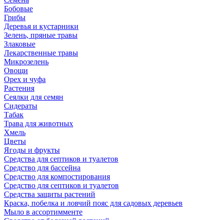
Бобовые
Грибы
Деревья и кустарники
Зелень, пряные травы
Злаковые
Лекарственные травы
Микрозелень
Овощи
Орех и чуфа
Растения
Сеялки для семян
Сидераты
Табак
Трава для животных
Хмель
Цветы
Ягоды и фрукты
Средства для септиков и туалетов
Средство для бассейна
Средство для компостирования
Средство для септиков и туалетов
Средства защиты растений
Краска, побелка и ловчий пояс для садовых деревьев
Мыло в ассортимменте