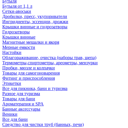
Бутыля
Бутыля от 1,1 л
Сетки-авоськи
Дробилки, пресс, укупориватели
Ингридиенты, эссенции, дрожжи
Крышки винные и гидрозатворы
Гидрозатворы
Крышки винные
Магнитные мешалки и якоря
Мерные емкости
Настойки
Облагораживание, очистка (наборы трав, щепа)
Термометры,спиртометры, ареометры, мензурки
Пробки, мюзле и колпачки
Товары для самогоноварения
Фитинг и приспособления
Этикетки
Все для пикника, бани и туризма
Разное для туризма
Товары для бани
Ароматерапия и SPA
Банные аксессуары
Веники
Все для бани
Средство для чистки труб (банных, печи)