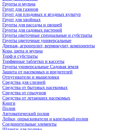
Грунты и мульча
Грунт для газонов
Грунт для плодовых и ягодных культур
Грунт для хвойных
Грунты для рассады и овощей
Грунты для садовых растений
Грунты цветочные специальные и субстраты
Грунты цветочные универсальные
Дренаж, агроперлит, вермикулит, компоненты
Кора, щепа и мульча
Торф и субстраты
Торфянные таблетки и кассеты
Грунты универсальные Садовая земля
Защита от насекомых и вредителей
Отпугиватели и мышеловки
Средства для слизней
Средства от бытовых насекомых
Средства от грызунов
Средства от летающих насекомых
Книги
Полив
Автоматический полив
Лейки, опрыскиватели и капельный полив
Соединительные элементы
Шланги для полива