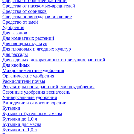
Средства от болезней растений
Средства от насекомых-вредителей
Средства от сорняков
Средства почвооздаравливающие
Средство от змей
Удобрения
Для газонов
Для комнатных растений
Для овощных культур
Для плодовых и ягодных культур
Для рассады
Для садовых, декоративных и цветущих растений
Для хвойных
Микроэлиментные удобрения
Органические удобрения
Раскислители почвы
Регуляторы роста растений, микроудобрения
Сезонные удобрения весна/осень
Универсальные удобрения
Виноделие и самогоноворение
Бутылки
Бутылка с бугельным замком
Бутылки до 1,0 л
Бутылки для масла
Бутылки от 1,0 л