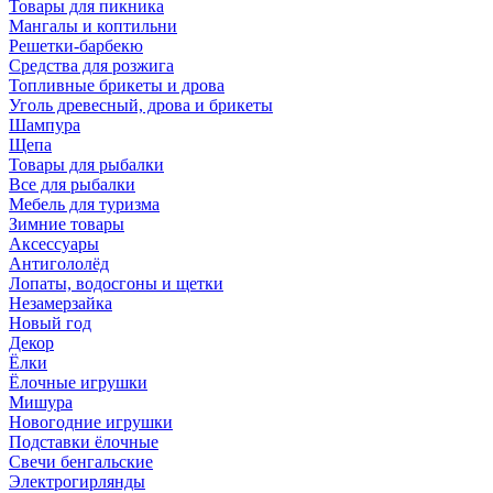
Товары для пикника
Мангалы и коптильни
Решетки-барбекю
Средства для розжига
Топливные брикеты и дрова
Уголь древесный, дрова и брикеты
Шампура
Щепа
Товары для рыбалки
Все для рыбалки
Мебель для туризма
Зимние товары
Аксессуары
Антигололёд
Лопаты, водосгоны и щетки
Незамерзайка
Новый год
Декор
Ёлки
Ёлочные игрушки
Мишура
Новогодние игрушки
Подставки ёлочные
Свечи бенгальские
Электрогирлянды