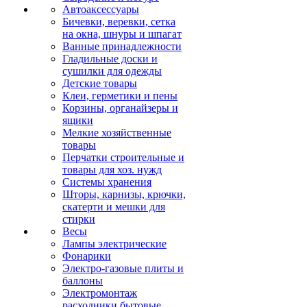
Автоаксессуары
Бичевки, веревки, сетка
на окна, шнуры и шпагат
Ванные принадлежности
Гладильные доски и
сушилки для одежды
Детские товары
Клеи, герметики и пены
Корзины, органайзеры и
ящики
Мелкие хозяйственные
товары
Перчатки строительные и
товары для хоз. нужд
Системы хранения
Шторы, карнизы, крючки,
скатерти и мешки для
стирки
Весы
Лампы электрические
Фонарики
Электро-газовые плиты и
баллоны
Электромонтаж
расходники бытовые