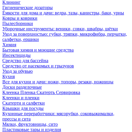
Клининг
Гигиенические дозаторы
Ёмкости для дома и дачи: ведра, тазы, канистры, баки, урны
Ковры и коврики
Пылесборники
Уборочные инструменты: веники, совки, швабры, щётки
Уход за поверхностью: губки, тряпки, микрофибра, перчатки,
салфетки, ершики
Химия
Бытовая химия и моющие средства
Инсектициды
Средство для бассейна
Средство от насекомых и грызунов
Уход за обувью
Кухня
Все для кухни и дачи: ножи, топоры, резаки, ножницы
Доски разделочные
Клеенка Пленка Скатерть Сервировка
Клеенки и пленки
Скатерти и салфетки
Крышки для посуды
Кухонные переработчики: мясорубки, соковыжималки,
прессы и сита
Мялки, фруктовницы, сито
Пластиковые тары и изделия