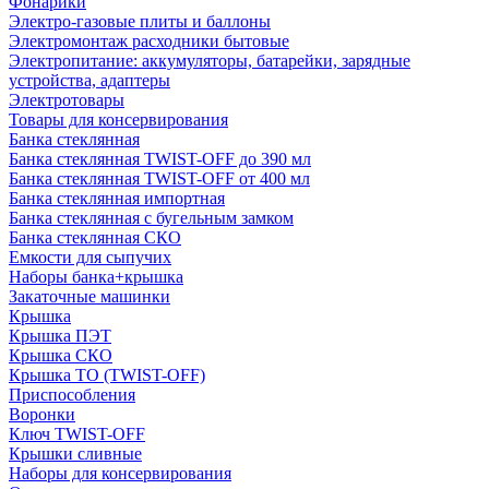
Фонарики
Электро-газовые плиты и баллоны
Электромонтаж расходники бытовые
Электропитание: аккумуляторы, батарейки, зарядные
устройства, адаптеры
Электротовары
Товары для консервирования
Банка стеклянная
Банка стеклянная TWIST-OFF до 390 мл
Банка стеклянная TWIST-OFF от 400 мл
Банка стеклянная импортная
Банка стеклянная с бугельным замком
Банка стеклянная СКО
Емкости для сыпучих
Наборы банка+крышка
Закаточные машинки
Крышка
Крышка ПЭТ
Крышка СКО
Крышка ТО (TWIST-OFF)
Приспособления
Воронки
Ключ TWIST-OFF
Крышки сливные
Наборы для консервирования