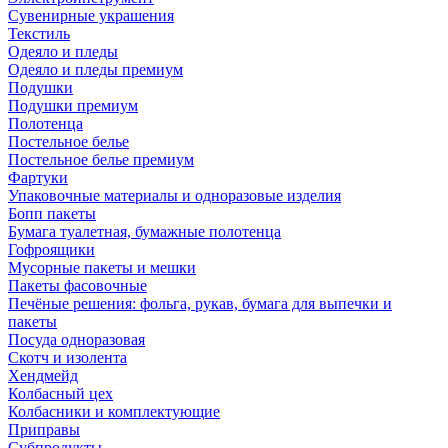
Сувенирные украшения
Текстиль
Одеяло и пледы
Одеяло и пледы премиум
Подушки
Подушки премиум
Полотенца
Постельное белье
Постельное белье премиум
Фартуки
Упаковочные материалы и одноразовые изделия
Бопп пакеты
Бумага туалетная, бумажные полотенца
Гофроящики
Мусорные пакеты и мешки
Пакеты фасовочные
Печёные решения: фольга, рукав, бумага для выпечки и
пакеты
Посуда одноразовая
Скотч и изолента
Хендмейд
Колбасный цех
Колбасники и комплектующие
Приправы
Субпродукты