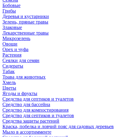
Бобовые
Грибы
Деревья и кустарники
Зелень, пряные травы
Злаковые
Лекарственные травы
Микрозелень
Овощи
Орех и чуфа
Растения
Сеялки для семян
Сидераты
Табак
Трава для животных
Хмель
Цветы
Ягоды и фрукты
Средства для септиков и туалетов
Средство для бассейна
Средство для компостирования
Средство для септиков и туалетов
Средства защиты растений
Краска, побелка и ловчий пояс для садовых деревьев
Мыло в ассортимменте