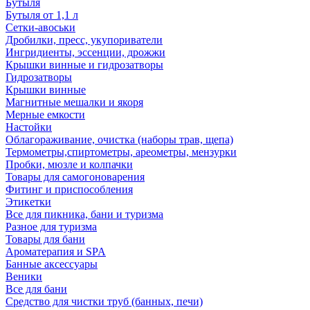
Бутыля
Бутыля от 1,1 л
Сетки-авоськи
Дробилки, пресс, укупориватели
Ингридиенты, эссенции, дрожжи
Крышки винные и гидрозатворы
Гидрозатворы
Крышки винные
Магнитные мешалки и якоря
Мерные емкости
Настойки
Облагораживание, очистка (наборы трав, щепа)
Термометры,спиртометры, ареометры, мензурки
Пробки, мюзле и колпачки
Товары для самогоноварения
Фитинг и приспособления
Этикетки
Все для пикника, бани и туризма
Разное для туризма
Товары для бани
Ароматерапия и SPA
Банные аксессуары
Веники
Все для бани
Средство для чистки труб (банных, печи)