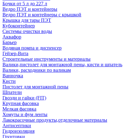
Бочки от 5 л до 227 л
Ведро ПЭТ и контейнеры
Ведро ПЭТ и контейнеры с крышкой
Крышка для тары ПЭТ
Кубоконтейнер
Системы очистки воды
Аквафор
Барьер
Водяная помпа и диспенсер
Гейзер-Вита
Строительные инструменты и материалы
Валики,пистолет для монтажной пены, кисти и шпатель
Валики, расходники по валикам
Ванночка
Кисти
Пистолет для монтажной пены
Шпатели
Гвозди и гайки (FIT)
Крупная фасовка
Мелкая фасовка
Хомуты и фум ленты
Лакокрасочные продукты,отделочные материалы
Антисептики
Гидроизоляция
Грунтовки