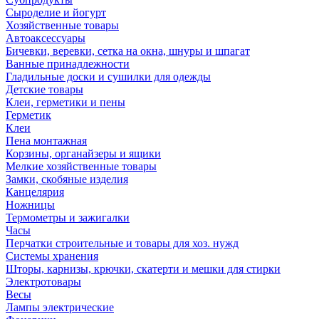
Сыроделие и йогурт
Хозяйственные товары
Автоаксессуары
Бичевки, веревки, сетка на окна, шнуры и шпагат
Ванные принадлежности
Гладильные доски и сушилки для одежды
Детские товары
Клеи, герметики и пены
Герметик
Клеи
Пена монтажная
Корзины, органайзеры и ящики
Мелкие хозяйственные товары
Замки, скобяные изделия
Канцелярия
Ножницы
Термометры и зажигалки
Часы
Перчатки строительные и товары для хоз. нужд
Системы хранения
Шторы, карнизы, крючки, скатерти и мешки для стирки
Электротовары
Весы
Лампы электрические