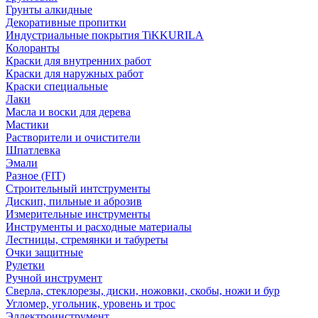
Грунты алкидные
Декоративные пропитки
Индустриальные покрытия TiKKURILA
Колоранты
Краски для внутренних работ
Краски для наружных работ
Краски специальные
Лаки
Масла и воски для дерева
Мастики
Растворители и очистители
Шпатлевка
Эмали
Разное (FIT)
Строительный интструменты
Дискип, пильные и аброзив
Измерительные инструменты
Инструменты и расходные материалы
Лестницы, стремянки и табуреты
Очки защитные
Рулетки
Ручной инструмент
Сверла, стеклорезы, диски, ножовки, скобы, ножи и бур
Угломер, угольник, уровень и трос
Эллектроинструмент