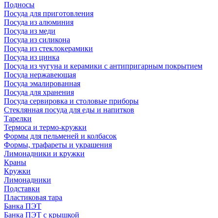
Подносы
Посуда для приготовления
Посуда из алюминия
Посуда из меди
Посуда из силикона
Посуда из стеклокерамики
Посуда из цинка
Посуда из чугуна и керамики с антипригарным покрытием
Посуда нержавеющая
Посуда эмалированная
Посуда для хранения
Посуда сервировка и столовые приборы
Стеклянная посуда для еды и напитков
Тарелки
Термоса и термо-кружки
Формы для пельменей и колбасок
Формы, трафареты и украшения
Лимонадники и кружки
Краны
Кружки
Лимонадники
Подставки
Пластиковая тара
Банка ПЭТ
Банка ПЭТ с крышкой