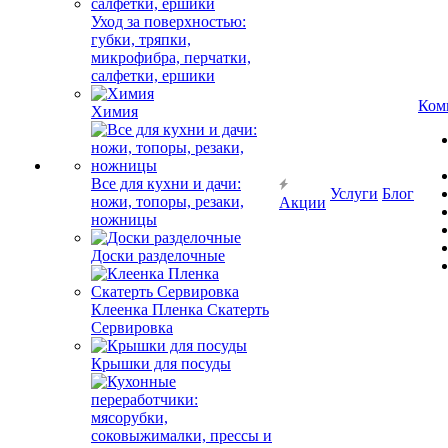
Уход за поверхностью:
губки, тряпки,
микрофибра, перчатки,
салфетки, ершики
Ком
Химия
Все для кухни и дачи:
Услуги
Блог
ножи, топоры, резаки,
Акции
ножницы
Доски разделочные
Клеенка Пленка Скатерть
Сервировка
Крышки для посуды