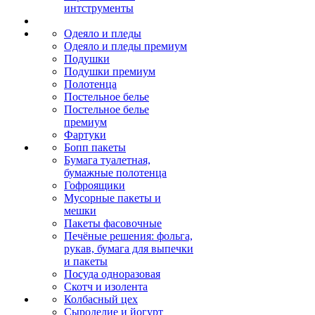
интструменты
Одеяло и пледы
Одеяло и пледы премиум
Подушки
Подушки премиум
Полотенца
Постельное белье
Постельное белье
премиум
Фартуки
Бопп пакеты
Бумага туалетная,
бумажные полотенца
Гофроящики
Мусорные пакеты и
мешки
Пакеты фасовочные
Печёные решения: фольга,
рукав, бумага для выпечки
и пакеты
Посуда одноразовая
Скотч и изолента
Колбасный цех
Сыроделие и йогурт