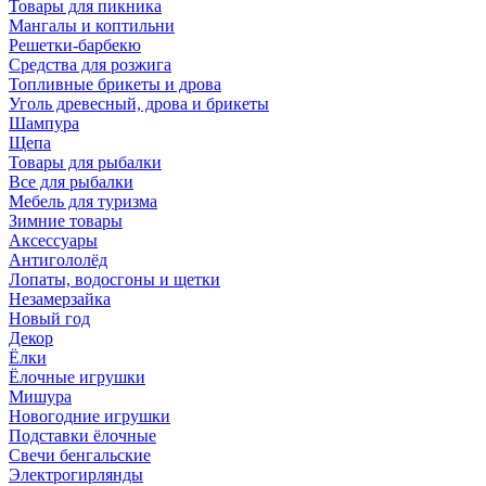
Товары для пикника
Мангалы и коптильни
Решетки-барбекю
Средства для розжига
Топливные брикеты и дрова
Уголь древесный, дрова и брикеты
Шампура
Щепа
Товары для рыбалки
Все для рыбалки
Мебель для туризма
Зимние товары
Аксессуары
Антигололёд
Лопаты, водосгоны и щетки
Незамерзайка
Новый год
Декор
Ёлки
Ёлочные игрушки
Мишура
Новогодние игрушки
Подставки ёлочные
Свечи бенгальские
Электрогирлянды