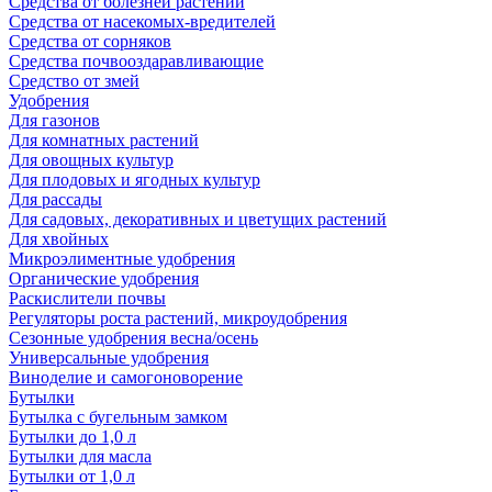
Средства от болезней растений
Средства от насекомых-вредителей
Средства от сорняков
Средства почвооздаравливающие
Средство от змей
Удобрения
Для газонов
Для комнатных растений
Для овощных культур
Для плодовых и ягодных культур
Для рассады
Для садовых, декоративных и цветущих растений
Для хвойных
Микроэлиментные удобрения
Органические удобрения
Раскислители почвы
Регуляторы роста растений, микроудобрения
Сезонные удобрения весна/осень
Универсальные удобрения
Виноделие и самогоноворение
Бутылки
Бутылка с бугельным замком
Бутылки до 1,0 л
Бутылки для масла
Бутылки от 1,0 л