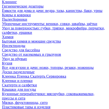
Клининг
Гигиенические дозаторы
Ёмкости для дома и дачи: ведра, тазы, канистры, баки, урны
Ковры и коврики
Пылесборники
Уборочные инструменты: веники, совки, швабры, щётки
Уход за поверхностью: губки, тряпки, микрофибра, перчатки,
салфетки, ершики
Химия
Бытовая химия и моющие средства
Инсектициды
Средство для бассейна
Средство от насекомых и грызунов
Уход за обувью
Кухня
Все для кухни и дачи: ножи, топоры, резаки, ножницы
Доски разделочные
Клеенка Пленка Скатерть Сервировка
Клеенки и пленки
Скатерти и салфетки
Крышки для посуды
Кухонные переработчики: мясорубки, соковыжималки,
прессы и сита
Мялки, фруктовницы, сито
Пластиковые тары и изделия