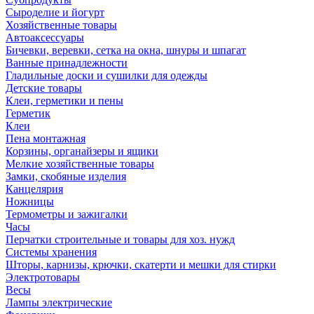
Сыроделие и йогурт
Хозяйственные товары
Автоаксессуары
Бичевки, веревки, сетка на окна, шнуры и шпагат
Ванные принадлежности
Гладильные доски и сушилки для одежды
Детские товары
Клеи, герметики и пены
Герметик
Клеи
Пена монтажная
Корзины, органайзеры и ящики
Мелкие хозяйственные товары
Замки, скобяные изделия
Канцелярия
Ножницы
Термометры и зажигалки
Часы
Перчатки строительные и товары для хоз. нужд
Системы хранения
Шторы, карнизы, крючки, скатерти и мешки для стирки
Электротовары
Весы
Лампы электрические