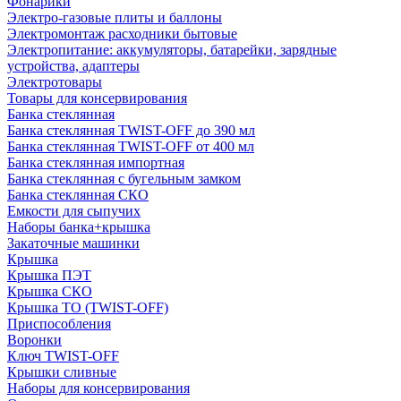
Фонарики
Электро-газовые плиты и баллоны
Электромонтаж расходники бытовые
Электропитание: аккумуляторы, батарейки, зарядные
устройства, адаптеры
Электротовары
Товары для консервирования
Банка стеклянная
Банка стеклянная TWIST-OFF до 390 мл
Банка стеклянная TWIST-OFF от 400 мл
Банка стеклянная импортная
Банка стеклянная с бугельным замком
Банка стеклянная СКО
Емкости для сыпучих
Наборы банка+крышка
Закаточные машинки
Крышка
Крышка ПЭТ
Крышка СКО
Крышка ТО (TWIST-OFF)
Приспособления
Воронки
Ключ TWIST-OFF
Крышки сливные
Наборы для консервирования