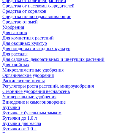
Средства от болезней растений
Средства от насекомых-вредителей
Средства от сорняков
Средства почвооздаравливающие
Средство от змей
Удобрения
Для газонов
Для комнатных растений
Для овощных культур
Для плодовых и ягодных культур
Для рассады
Для садовых, декоративных и цветущих растений
Для хвойных
Микроэлиментные удобрения
Органические удобрения
Раскислители почвы
Регуляторы роста растений, микроудобрения
Сезонные удобрения весна/осень
Универсальные удобрения
Виноделие и самогоноворение
Бутылки
Бутылка с бугельным замком
Бутылки до 1,0 л
Бутылки для масла
Бутылки от 1,0 л