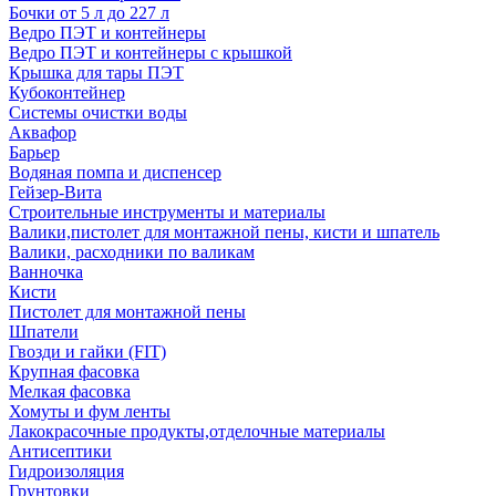
Бочки от 5 л до 227 л
Ведро ПЭТ и контейнеры
Ведро ПЭТ и контейнеры с крышкой
Крышка для тары ПЭТ
Кубоконтейнер
Системы очистки воды
Аквафор
Барьер
Водяная помпа и диспенсер
Гейзер-Вита
Строительные инструменты и материалы
Валики,пистолет для монтажной пены, кисти и шпатель
Валики, расходники по валикам
Ванночка
Кисти
Пистолет для монтажной пены
Шпатели
Гвозди и гайки (FIT)
Крупная фасовка
Мелкая фасовка
Хомуты и фум ленты
Лакокрасочные продукты,отделочные материалы
Антисептики
Гидроизоляция
Грунтовки