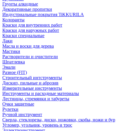
Грунты алкидные
Декоративные пропитки
Индустриальные покрытия TiKKURILA
Колоранты
Краски для внутренних работ
Краски для наружных работ
Краски специальные
Лаки
Масла и воски для дерева
Мастики
Растворители и очистители
Шпатлевка
Эмали
Разное (FIT)
Строительный интструменты
Дискип, пильные и аброзив
Измерительные инструменты
Инструменты и расходные материалы
Лестницы, стремянки и табуреты
Очки защитные
Рулетки
Ручной инструмент
Сверла, стеклорезы, диски, ножовки, скобы, ножи и бур
Угломер, угольник, уровень и трос
Эллектроинструмент