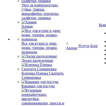
Уход за поверхностью:
губки, тряпки,
микрофибра, перчатки,
салфетки, ершики
Ком
Химия
Все для кухни и дачи:
Услуги
Блог
ножи, топоры, резаки,
Акции
ножницы
Доски разделочные
Клеенка Пленка Скатерть
Сервировка
Крышки для посуды