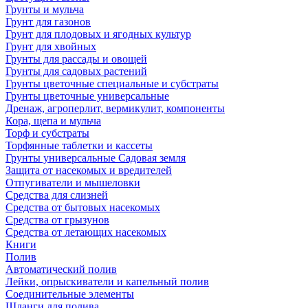
Грунты и мульча
Грунт для газонов
Грунт для плодовых и ягодных культур
Грунт для хвойных
Грунты для рассады и овощей
Грунты для садовых растений
Грунты цветочные специальные и субстраты
Грунты цветочные универсальные
Дренаж, агроперлит, вермикулит, компоненты
Кора, щепа и мульча
Торф и субстраты
Торфянные таблетки и кассеты
Грунты универсальные Садовая земля
Защита от насекомых и вредителей
Отпугиватели и мышеловки
Средства для слизней
Средства от бытовых насекомых
Средства от грызунов
Средства от летающих насекомых
Книги
Полив
Автоматический полив
Лейки, опрыскиватели и капельный полив
Соединительные элементы
Шланги для полива