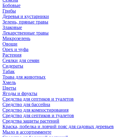
Бобовые
Грибы
Деревья и кустарники
Зелень, пряные травы
Злаковые
Лекарственные травы
Микрозелень
Овощи
Орех и чуфа
Растения
Сеялки для семян
Сидераты
Табак
Трава для животных
Хмель
Цветы
Ягоды и фрукты
Средства для септиков и туалетов
Средство для бассейна
Средство для компостирования
Средство для септиков и туалетов
Средства защиты растений
Краска, побелка и ловчий пояс для садовых деревьев
Мыло в ассортимменте