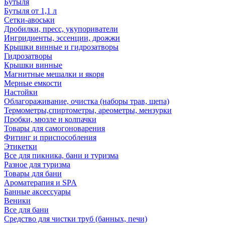
Бутыля
Бутыля от 1,1 л
Сетки-авоськи
Дробилки, пресс, укупориватели
Ингридиенты, эссенции, дрожжи
Крышки винные и гидрозатворы
Гидрозатворы
Крышки винные
Магнитные мешалки и якоря
Мерные емкости
Настойки
Облагораживание, очистка (наборы трав, щепа)
Термометры,спиртометры, ареометры, мензурки
Пробки, мюзле и колпачки
Товары для самогоноварения
Фитинг и приспособления
Этикетки
Все для пикника, бани и туризма
Разное для туризма
Товары для бани
Ароматерапия и SPA
Банные аксессуары
Веники
Все для бани
Средство для чистки труб (банных, печи)