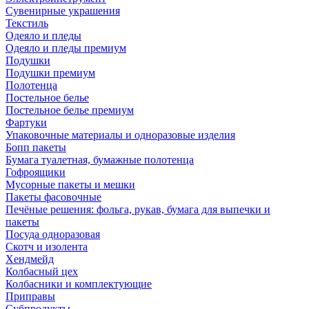
Сувенирные украшения
Текстиль
Одеяло и пледы
Одеяло и пледы премиум
Подушки
Подушки премиум
Полотенца
Постельное белье
Постельное белье премиум
Фартуки
Упаковочные материалы и одноразовые изделия
Бопп пакеты
Бумага туалетная, бумажные полотенца
Гофроящики
Мусорные пакеты и мешки
Пакеты фасовочные
Печёные решения: фольга, рукав, бумага для выпечки и
пакеты
Посуда одноразовая
Скотч и изолента
Хендмейд
Колбасный цех
Колбасники и комплектующие
Приправы
Субпродукты