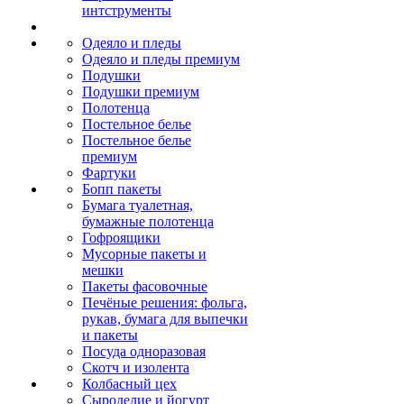
интструменты
Одеяло и пледы
Одеяло и пледы премиум
Подушки
Подушки премиум
Полотенца
Постельное белье
Постельное белье
премиум
Фартуки
Бопп пакеты
Бумага туалетная,
бумажные полотенца
Гофроящики
Мусорные пакеты и
мешки
Пакеты фасовочные
Печёные решения: фольга,
рукав, бумага для выпечки
и пакеты
Посуда одноразовая
Скотч и изолента
Колбасный цех
Сыроделие и йогурт