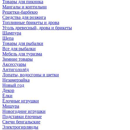
Товары для пикника
Мангалы и коптильни
Решетки-барбекю
Средства для розжига
Топливные брикеты и дрова
Уголь древесный, дрова и брикеты
Шампура
Щепа
Товары для рыбалки
Все для рыбалки
Мебель для туризма
Зимние товары
Аксессуары
Антигололёд
Лопаты, водосгоны и щетки
Незамерзайка
Новый год
Декор
Ёлки
Ёлочные игрушки
Мишура
Новогодние игрушки
Подставки ёлочные
Свечи бенгальские
Электрогирлянды