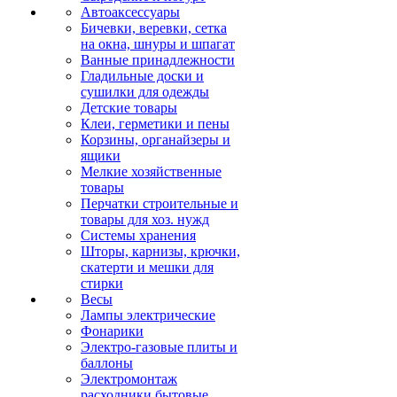
Автоаксессуары
Бичевки, веревки, сетка
на окна, шнуры и шпагат
Ванные принадлежности
Гладильные доски и
сушилки для одежды
Детские товары
Клеи, герметики и пены
Корзины, органайзеры и
ящики
Мелкие хозяйственные
товары
Перчатки строительные и
товары для хоз. нужд
Системы хранения
Шторы, карнизы, крючки,
скатерти и мешки для
стирки
Весы
Лампы электрические
Фонарики
Электро-газовые плиты и
баллоны
Электромонтаж
расходники бытовые