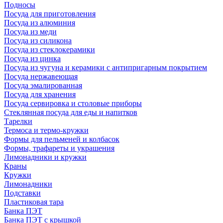
Подносы
Посуда для приготовления
Посуда из алюминия
Посуда из меди
Посуда из силикона
Посуда из стеклокерамики
Посуда из цинка
Посуда из чугуна и керамики с антипригарным покрытием
Посуда нержавеющая
Посуда эмалированная
Посуда для хранения
Посуда сервировка и столовые приборы
Стеклянная посуда для еды и напитков
Тарелки
Термоса и термо-кружки
Формы для пельменей и колбасок
Формы, трафареты и украшения
Лимонадники и кружки
Краны
Кружки
Лимонадники
Подставки
Пластиковая тара
Банка ПЭТ
Банка ПЭТ с крышкой