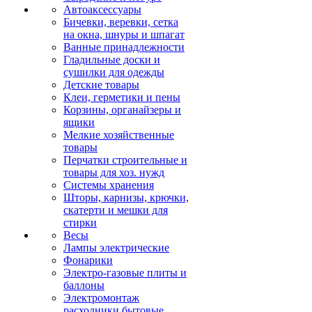
Автоаксессуары
Бичевки, веревки, сетка
на окна, шнуры и шпагат
Ванные принадлежности
Гладильные доски и
сушилки для одежды
Детские товары
Клеи, герметики и пены
Корзины, органайзеры и
ящики
Мелкие хозяйственные
товары
Перчатки строительные и
товары для хоз. нужд
Системы хранения
Шторы, карнизы, крючки,
скатерти и мешки для
стирки
Весы
Лампы электрические
Фонарики
Электро-газовые плиты и
баллоны
Электромонтаж
расходники бытовые