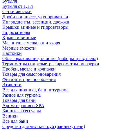
Бутыля
Бутыля от 1,1 л
Сетки-авоськи
Дробилки, пресс, укупориватели
Ингридиенты, эссенции, дрожжи
Крышки винные и гидрозатворы
Гидрозатворы
Крышки винные
Магнитные мешалки и якоря
Мерные емкости
Настойки
Облагораживание, очистка (наборы трав, щепа)
Термометры,спиртометры, ареометры, мензурки
Пробки, мюзле и колпачки
Товары для самогоноварения
Фитинг и приспособления
Этикетки
Все для пикника, бани и туризма
Разное для туризма
Товары для бани
Ароматерапия и SPA
Банные аксессуары
Веники
Все для бани
Средство для чистки труб (банных, печи)