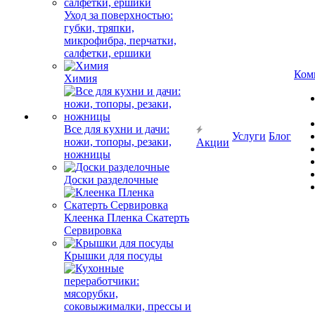
Уход за поверхностью:
губки, тряпки,
микрофибра, перчатки,
салфетки, ершики
Ком
Химия
Все для кухни и дачи:
Услуги
Блог
ножи, топоры, резаки,
Акции
ножницы
Доски разделочные
Клеенка Пленка Скатерть
Сервировка
Крышки для посуды