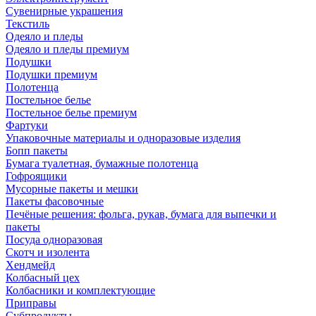
Сувенирные украшения
Текстиль
Одеяло и пледы
Одеяло и пледы премиум
Подушки
Подушки премиум
Полотенца
Постельное белье
Постельное белье премиум
Фартуки
Упаковочные материалы и одноразовые изделия
Бопп пакеты
Бумага туалетная, бумажные полотенца
Гофроящики
Мусорные пакеты и мешки
Пакеты фасовочные
Печёные решения: фольга, рукав, бумага для выпечки и
пакеты
Посуда одноразовая
Скотч и изолента
Хендмейд
Колбасный цех
Колбасники и комплектующие
Приправы
Субпродукты