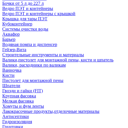
Бочки от 5 л до 227 л
Ведро ПЭТ и контейнеры
Ведро ПЭТ и контейнеры с крышкой
Крышка для тары ПЭТ
Кубоконтейнер
Системы очистки воды
Аквафор
Барьер
Водяная помпа и диспенсер
Гейзер-Вита
Строительные инструменты и материалы
Валики,пистолет для монтажной пены, кисти и шпатель
Валики, расходники по валикам
Ванночка
Кисти
Пистолет для монтажной пены
Шпатели
Гвозди и гайки (FIT)
Крупная фасовка
Мелкая фасовка
Хомуты и фум ленты
Лакокрасочные продукты,отделочные материалы
Антисептики
Гидроизоляция
Грунтовки