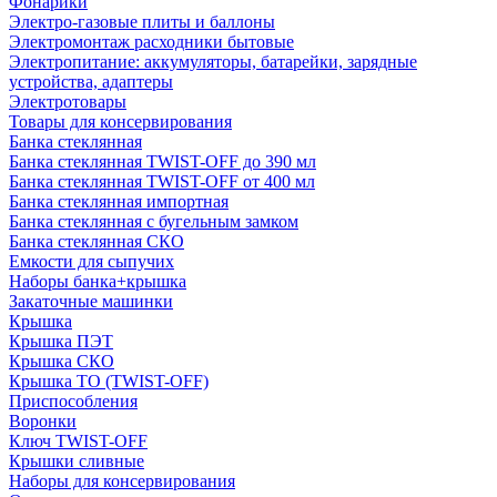
Фонарики
Электро-газовые плиты и баллоны
Электромонтаж расходники бытовые
Электропитание: аккумуляторы, батарейки, зарядные
устройства, адаптеры
Электротовары
Товары для консервирования
Банка стеклянная
Банка стеклянная TWIST-OFF до 390 мл
Банка стеклянная TWIST-OFF от 400 мл
Банка стеклянная импортная
Банка стеклянная с бугельным замком
Банка стеклянная СКО
Емкости для сыпучих
Наборы банка+крышка
Закаточные машинки
Крышка
Крышка ПЭТ
Крышка СКО
Крышка ТО (TWIST-OFF)
Приспособления
Воронки
Ключ TWIST-OFF
Крышки сливные
Наборы для консервирования