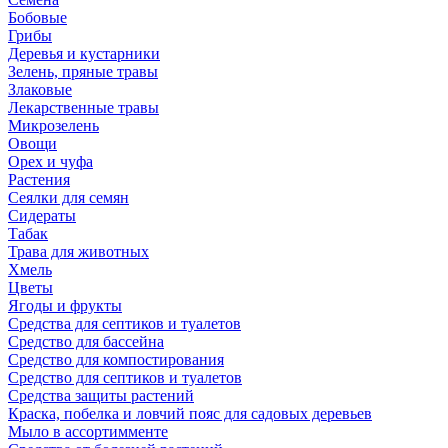
Бобовые
Грибы
Деревья и кустарники
Зелень, пряные травы
Злаковые
Лекарственные травы
Микрозелень
Овощи
Орех и чуфа
Растения
Сеялки для семян
Сидераты
Табак
Трава для животных
Хмель
Цветы
Ягоды и фрукты
Средства для септиков и туалетов
Средство для бассейна
Средство для компостирования
Средство для септиков и туалетов
Средства защиты растений
Краска, побелка и ловчий пояс для садовых деревьев
Мыло в ассортимменте