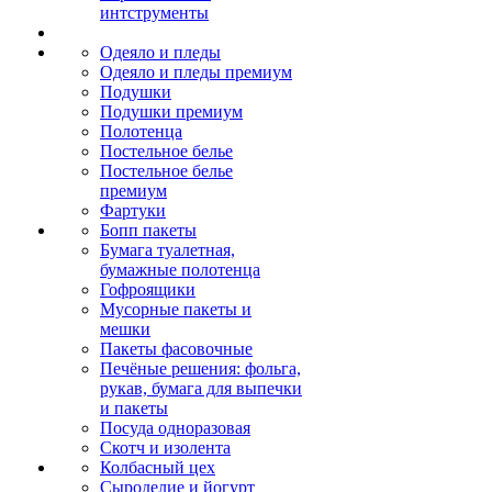
интструменты
Одеяло и пледы
Одеяло и пледы премиум
Подушки
Подушки премиум
Полотенца
Постельное белье
Постельное белье
премиум
Фартуки
Бопп пакеты
Бумага туалетная,
бумажные полотенца
Гофроящики
Мусорные пакеты и
мешки
Пакеты фасовочные
Печёные решения: фольга,
рукав, бумага для выпечки
и пакеты
Посуда одноразовая
Скотч и изолента
Колбасный цех
Сыроделие и йогурт