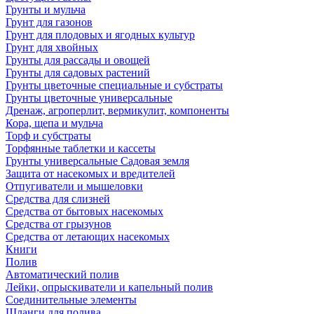
Грунты и мульча
Грунт для газонов
Грунт для плодовых и ягодных культур
Грунт для хвойных
Грунты для рассады и овощей
Грунты для садовых растений
Грунты цветочные специальные и субстраты
Грунты цветочные универсальные
Дренаж, агроперлит, вермикулит, компоненты
Кора, щепа и мульча
Торф и субстраты
Торфянные таблетки и кассеты
Грунты универсальные Садовая земля
Защита от насекомых и вредителей
Отпугиватели и мышеловки
Средства для слизней
Средства от бытовых насекомых
Средства от грызунов
Средства от летающих насекомых
Книги
Полив
Автоматический полив
Лейки, опрыскиватели и капельный полив
Соединительные элементы
Шланги для полива