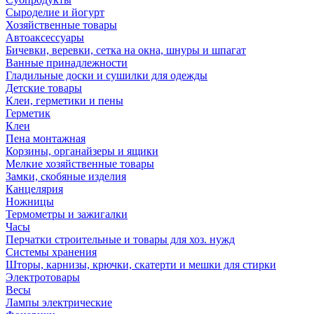
Сыроделие и йогурт
Хозяйственные товары
Автоаксессуары
Бичевки, веревки, сетка на окна, шнуры и шпагат
Ванные принадлежности
Гладильные доски и сушилки для одежды
Детские товары
Клеи, герметики и пены
Герметик
Клеи
Пена монтажная
Корзины, органайзеры и ящики
Мелкие хозяйственные товары
Замки, скобяные изделия
Канцелярия
Ножницы
Термометры и зажигалки
Часы
Перчатки строительные и товары для хоз. нужд
Системы хранения
Шторы, карнизы, крючки, скатерти и мешки для стирки
Электротовары
Весы
Лампы электрические