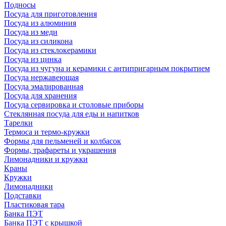
Подносы
Посуда для приготовления
Посуда из алюминия
Посуда из меди
Посуда из силикона
Посуда из стеклокерамики
Посуда из цинка
Посуда из чугуна и керамики с антипригарным покрытием
Посуда нержавеющая
Посуда эмалированная
Посуда для хранения
Посуда сервировка и столовые приборы
Стеклянная посуда для еды и напитков
Тарелки
Термоса и термо-кружки
Формы для пельменей и колбасок
Формы, трафареты и украшения
Лимонадники и кружки
Краны
Кружки
Лимонадники
Подставки
Пластиковая тара
Банка ПЭТ
Банка ПЭТ с крышкой