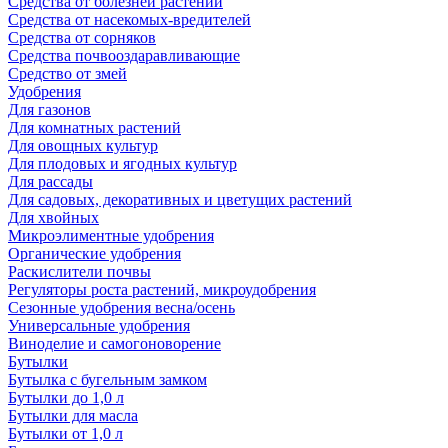
Средства от болезней растений
Средства от насекомых-вредителей
Средства от сорняков
Средства почвооздаравливающие
Средство от змей
Удобрения
Для газонов
Для комнатных растений
Для овощных культур
Для плодовых и ягодных культур
Для рассады
Для садовых, декоративных и цветущих растений
Для хвойных
Микроэлиментные удобрения
Органические удобрения
Раскислители почвы
Регуляторы роста растений, микроудобрения
Сезонные удобрения весна/осень
Универсальные удобрения
Виноделие и самогоноворение
Бутылки
Бутылка с бугельным замком
Бутылки до 1,0 л
Бутылки для масла
Бутылки от 1,0 л