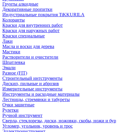
Грунты алкидные
Декоративные пропитки
Индустриальные покрытия TiKKURILA
Колоранты
Краски для внутренних работ
Краски для наружных работ
Краски специальные
Лаки
Масла и воски для дерева
Мастики
Растворители и очистители
Шпатлевка
Эмали
Разное (FIT)
Строительный интструменты
Дискип, пильные и аброзив
Измерительные инструменты
Инструменты и расходные материалы
Лестницы, стремянки и табуреты
Очки защитные
Рулетки
Ручной инструмент
Сверла, стеклорезы, диски, ножовки, скобы, ножи и бур
Угломер, угольник, уровень и трос
Эллектроинструмент