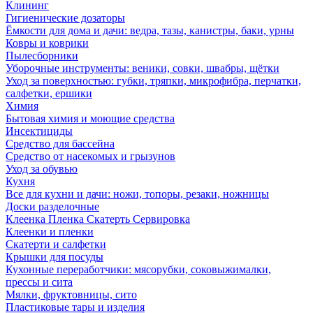
Клининг
Гигиенические дозаторы
Ёмкости для дома и дачи: ведра, тазы, канистры, баки, урны
Ковры и коврики
Пылесборники
Уборочные инструменты: веники, совки, швабры, щётки
Уход за поверхностью: губки, тряпки, микрофибра, перчатки,
салфетки, ершики
Химия
Бытовая химия и моющие средства
Инсектициды
Средство для бассейна
Средство от насекомых и грызунов
Уход за обувью
Кухня
Все для кухни и дачи: ножи, топоры, резаки, ножницы
Доски разделочные
Клеенка Пленка Скатерть Сервировка
Клеенки и пленки
Скатерти и салфетки
Крышки для посуды
Кухонные переработчики: мясорубки, соковыжималки,
прессы и сита
Мялки, фруктовницы, сито
Пластиковые тары и изделия