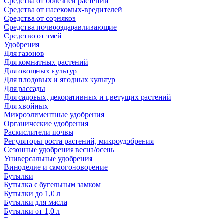
Средства от болезней растений
Средства от насекомых-вредителей
Средства от сорняков
Средства почвооздаравливающие
Средство от змей
Удобрения
Для газонов
Для комнатных растений
Для овощных культур
Для плодовых и ягодных культур
Для рассады
Для садовых, декоративных и цветущих растений
Для хвойных
Микроэлиментные удобрения
Органические удобрения
Раскислители почвы
Регуляторы роста растений, микроудобрения
Сезонные удобрения весна/осень
Универсальные удобрения
Виноделие и самогоноворение
Бутылки
Бутылка с бугельным замком
Бутылки до 1,0 л
Бутылки для масла
Бутылки от 1,0 л