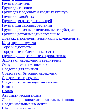
Грунты и мульча
Грунт для газонов
Грунт для плодовых и ягодных культур
Грунт для хвойных
Грунты для рассады и овощей
Грунты для садовых растений
Грунты цветочные специальные и субстраты
Грунты цветочные универсальные
Дренаж, агроперлит, вермикулит, компоненты
Кора, щепа и мульча
Торф и субстраты
Торфянные таблетки и кассеты
Грунты универсальные Садовая земля
Защита от насекомых и вредителей
Отпугиватели и мышеловки
Средства для слизней
Средства от бытовых насекомых
Средства от грызунов
Средства от летающих насекомых
Книги
Полив
Автоматический полив
Лейки, опрыскиватели и капельный полив
Соединительные элементы
Шланги для полива