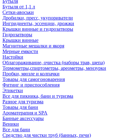
Бутыля
Бутыля от 1,1 л
Сетки-авоськи
Дробилки, пресс, укупориватели
Ингридиенты, эссенции, дрожжи
Крышки винные и гидрозатворы
Гидрозатворы
Крышки винные
Магнитные мешалки и якоря
Мерные емкости
Настойки
Облагораживание, очистка (наборы трав, щепа)
Термометры,спиртометры, ареометры, мензурки
Пробки, мюзле и колпачки
Товары для самогоноварения
Фитинг и приспособления
Этикетки
Все для пикника, бани и туризма
Разное для туризма
Товары для бани
Ароматерапия и SPA
Банные аксессуары
Веники
Все для бани
Средство для чистки труб (банных, печи)