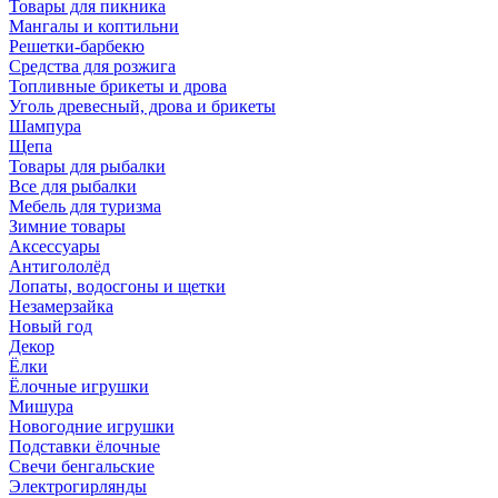
Товары для пикника
Мангалы и коптильни
Решетки-барбекю
Средства для розжига
Топливные брикеты и дрова
Уголь древесный, дрова и брикеты
Шампура
Щепа
Товары для рыбалки
Все для рыбалки
Мебель для туризма
Зимние товары
Аксессуары
Антигололёд
Лопаты, водосгоны и щетки
Незамерзайка
Новый год
Декор
Ёлки
Ёлочные игрушки
Мишура
Новогодние игрушки
Подставки ёлочные
Свечи бенгальские
Электрогирлянды