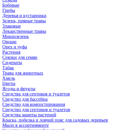
Бобовые
Грибы
Деревья и кустарники
Зелень, пряные травы
Злаковые
Лекарственные травы
Микрозелень
Овощи
Орех и чуфа
Растения
Сеялки для семян
Сидераты
Табак
Трава для животных
Хмель
Цветы
Ягоды и фрукты
Средства для септиков и туалетов
Средство для бассейна
Средство для компостирования
Средство для септиков и туалетов
Средства защиты растений
Краска, побелка и ловчий пояс для садовых деревьев
Мыло в ассортимменте