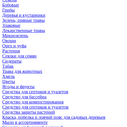
Бобовые
Грибы
Деревья и кустарники
Зелень, пряные травы
Злаковые
Лекарственные травы
Микрозелень
Овощи
Орех и чуфа
Растения
Сеялки для семян
Сидераты
Табак
Трава для животных
Хмель
Цветы
Ягоды и фрукты
Средства для септиков и туалетов
Средство для бассейна
Средство для компостирования
Средство для септиков и туалетов
Средства защиты растений
Краска, побелка и ловчий пояс для садовых деревьев
Мыло в ассортимменте