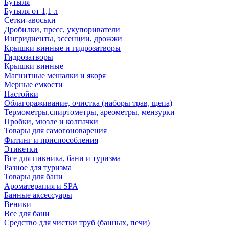
Бутыля
Бутыля от 1,1 л
Сетки-авоськи
Дробилки, пресс, укупориватели
Ингридиенты, эссенции, дрожжи
Крышки винные и гидрозатворы
Гидрозатворы
Крышки винные
Магнитные мешалки и якоря
Мерные емкости
Настойки
Облагораживание, очистка (наборы трав, щепа)
Термометры,спиртометры, ареометры, мензурки
Пробки, мюзле и колпачки
Товары для самогоноварения
Фитинг и приспособления
Этикетки
Все для пикника, бани и туризма
Разное для туризма
Товары для бани
Ароматерапия и SPA
Банные аксессуары
Веники
Все для бани
Средство для чистки труб (банных, печи)