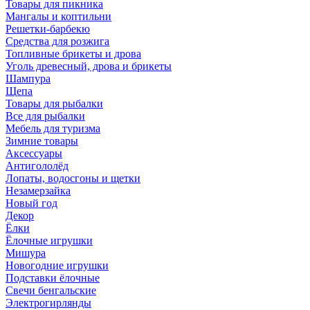
Товары для пикника
Мангалы и коптильни
Решетки-барбекю
Средства для розжига
Топливные брикеты и дрова
Уголь древесный, дрова и брикеты
Шампура
Щепа
Товары для рыбалки
Все для рыбалки
Мебель для туризма
Зимние товары
Аксессуары
Антигололёд
Лопаты, водосгоны и щетки
Незамерзайка
Новый год
Декор
Ёлки
Ёлочные игрушки
Мишура
Новогодние игрушки
Подставки ёлочные
Свечи бенгальские
Электрогирлянды