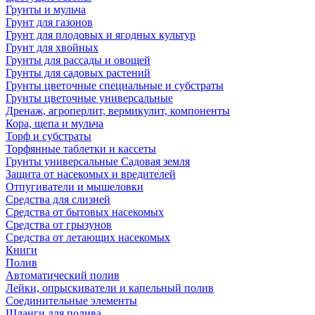
Грунты и мульча
Грунт для газонов
Грунт для плодовых и ягодных культур
Грунт для хвойных
Грунты для рассады и овощей
Грунты для садовых растений
Грунты цветочные специальные и субстраты
Грунты цветочные универсальные
Дренаж, агроперлит, вермикулит, компоненты
Кора, щепа и мульча
Торф и субстраты
Торфянные таблетки и кассеты
Грунты универсальные Садовая земля
Защита от насекомых и вредителей
Отпугиватели и мышеловки
Средства для слизней
Средства от бытовых насекомых
Средства от грызунов
Средства от летающих насекомых
Книги
Полив
Автоматический полив
Лейки, опрыскиватели и капельный полив
Соединительные элементы
Шланги для полива