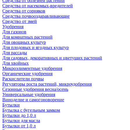
Средства от болезней растений
Средства от насекомых-вредителей
Средства от сорняков
Средства почвооздаравливающие
Средство от змей
Удобрения
Для газонов
Для комнатных растений
Для овощных культур
Для плодовых и ягодных культур
Для рассады
Для садовых, декоративных и цветущих растений
Для хвойных
Микроэлиментные удобрения
Органические удобрения
Раскислители почвы
Регуляторы роста растений, микроудобрения
Сезонные удобрения весна/осень
Универсальные удобрения
Виноделие и самогоноворение
Бутылки
Бутылка с бугельным замком
Бутылки до 1,0 л
Бутылки для масла
Бутылки от 1,0 л