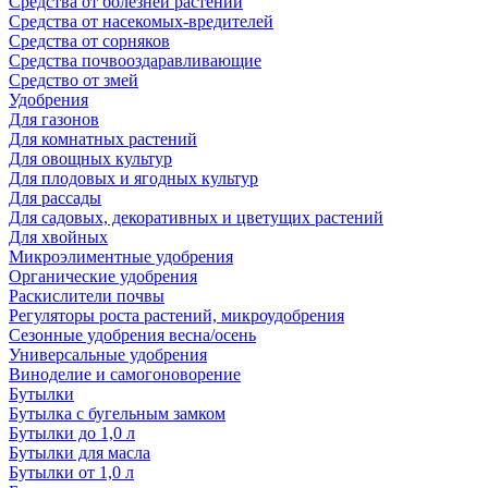
Средства от болезней растений
Средства от насекомых-вредителей
Средства от сорняков
Средства почвооздаравливающие
Средство от змей
Удобрения
Для газонов
Для комнатных растений
Для овощных культур
Для плодовых и ягодных культур
Для рассады
Для садовых, декоративных и цветущих растений
Для хвойных
Микроэлиментные удобрения
Органические удобрения
Раскислители почвы
Регуляторы роста растений, микроудобрения
Сезонные удобрения весна/осень
Универсальные удобрения
Виноделие и самогоноворение
Бутылки
Бутылка с бугельным замком
Бутылки до 1,0 л
Бутылки для масла
Бутылки от 1,0 л