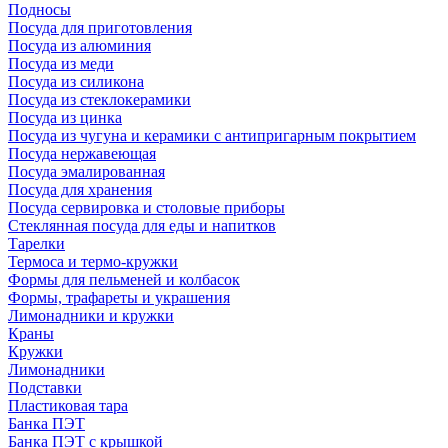
Подносы
Посуда для приготовления
Посуда из алюминия
Посуда из меди
Посуда из силикона
Посуда из стеклокерамики
Посуда из цинка
Посуда из чугуна и керамики с антипригарным покрытием
Посуда нержавеющая
Посуда эмалированная
Посуда для хранения
Посуда сервировка и столовые приборы
Стеклянная посуда для еды и напитков
Тарелки
Термоса и термо-кружки
Формы для пельменей и колбасок
Формы, трафареты и украшения
Лимонадники и кружки
Краны
Кружки
Лимонадники
Подставки
Пластиковая тара
Банка ПЭТ
Банка ПЭТ с крышкой