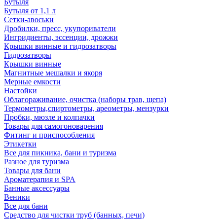
Бутыля
Бутыля от 1,1 л
Сетки-авоськи
Дробилки, пресс, укупориватели
Ингридиенты, эссенции, дрожжи
Крышки винные и гидрозатворы
Гидрозатворы
Крышки винные
Магнитные мешалки и якоря
Мерные емкости
Настойки
Облагораживание, очистка (наборы трав, щепа)
Термометры,спиртометры, ареометры, мензурки
Пробки, мюзле и колпачки
Товары для самогоноварения
Фитинг и приспособления
Этикетки
Все для пикника, бани и туризма
Разное для туризма
Товары для бани
Ароматерапия и SPA
Банные аксессуары
Веники
Все для бани
Средство для чистки труб (банных, печи)