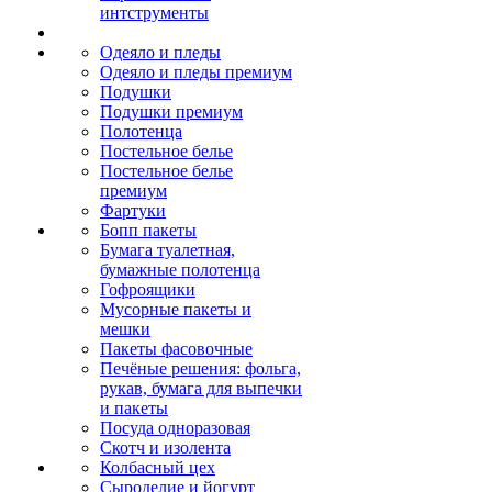
интструменты
Одеяло и пледы
Одеяло и пледы премиум
Подушки
Подушки премиум
Полотенца
Постельное белье
Постельное белье
премиум
Фартуки
Бопп пакеты
Бумага туалетная,
бумажные полотенца
Гофроящики
Мусорные пакеты и
мешки
Пакеты фасовочные
Печёные решения: фольга,
рукав, бумага для выпечки
и пакеты
Посуда одноразовая
Скотч и изолента
Колбасный цех
Сыроделие и йогурт