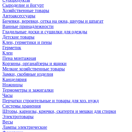
Сыроделие и йогурт
Хозяйственные товары
Автоаксессуары
Бичевки, веревки, сетка на окна, шнуры и шпагат
Ванные принадлежности
Гладильные доски и сушилки для одежды
Детские товары
Клеи, герметики и пены
Герметик
Клеи
Пена монтажная
Корзины, органайзеры и ящики
Мелкие хозяйственные товары
Замки, скобяные изделия
Канцелярия
Ножницы
Термометры и зажигалки
Часы
Перчатки строительные и товары для хоз. нужд
Системы хранения
Шторы, карнизы, крючки, скатерти и мешки для стирки
Электротовары
Весы
Лампы электрические