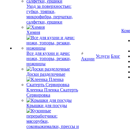
Уход за поверхностью:
губки, тряпки,
микрофибра, перчатки,
салфетки, ершики
Ком
Химия
Все для кухни и дачи:
Услуги
Блог
ножи, топоры, резаки,
Акции
ножницы
Доски разделочные
Клеенка Пленка Скатерть
Сервировка
Крышки для посуды