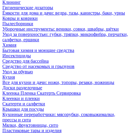
Клининг
Гигиенические дозаторы
Ёмкости для дома и дачи: ведра, тазы, канистры, баки, урны
Ковры и коврики
Пылесборники
Уборочные инструменты: веники, совки, швабры, щётки
Уход за поверхностью: губки, тряпки, микрофибра, перчатки,
салфетки, ершики
Химия
Бытовая химия и моющие средства
Инсектициды
Средство для бассейна
Средство от насекомых и грызунов
Уход за обувью
Кухня
Все для кухни и дачи: ножи, топоры, резаки, ножницы
Доски разделочные
Клеенка Пленка Скатерть Сервировка
Клеенки и пленки
Скатерти и салфетки
Крышки для посуды
Кухонные переработчики: мясорубки, соковыжималки,
прессы и сита
Мялки, фруктовницы, сито
Пластиковые тары и изделия