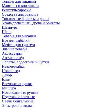
Товары для пикника
Мангалы и коптильни
Решетки-барбекю
Средства для розжига
Топливные брикеты и дрова
Уголь древесный, дрова и брикеты
Шампура
Щепа
Товары для рыбалки
Все для рыбалки
Мебель для туризма
Зимние товары
Аксессуары
Антигололёд
Лопаты, водосгоны и щетки
Незамерзайка
Новый год
Декор
Ёлки
Ёлочные игрушки
Мишура
Новогодние игрушки
Подставки ёлочные
Свечи бенгальские
Электрогирлянды