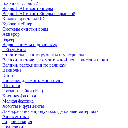
Бочки от 5 л до 227 л
Ведро ПЭТ и контейнеры
Ведро ПЭТ и контейнеры с крышкой
Крышка для тары ПЭТ
Кубоконтейнер
Системы очистки воды
Аквафор
Барьер
Водяная помпа и диспенсер
Гейзер-Вита
Строительные инструменты и материалы
Валики,пистолет для монтажной пены, кисти и шпатель
Валики, расходники по валикам
Ванночка
Кисти
Пистолет для монтажной пены
Шпатели
Гвозди и гайки (FIT)
Крупная фасовка
Мелкая фасовка
Хомуты и фум ленты
Лакокрасочные продукты,отделочные материалы
Антисептики
Гидроизоляция
Грунтовки