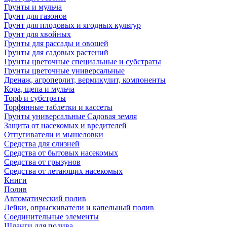
Грунты и мульча
Грунт для газонов
Грунт для плодовых и ягодных культур
Грунт для хвойных
Грунты для рассады и овощей
Грунты для садовых растений
Грунты цветочные специальные и субстраты
Грунты цветочные универсальные
Дренаж, агроперлит, вермикулит, компоненты
Кора, щепа и мульча
Торф и субстраты
Торфянные таблетки и кассеты
Грунты универсальные Садовая земля
Защита от насекомых и вредителей
Отпугиватели и мышеловки
Средства для слизней
Средства от бытовых насекомых
Средства от грызунов
Средства от летающих насекомых
Книги
Полив
Автоматический полив
Лейки, опрыскиватели и капельный полив
Соединительные элементы
Шланги для полива