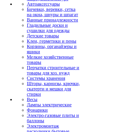
Автоаксессуары
Бичевки, веревки, сетка
на окна, шнуры и шпагат
Ванные принадлежности
Гладильные доски и
сушилки для одежды
Детские товары
Клеи, герметики и пены
Корзины, органайзеры и
ящики
Мелкие хозяйственные
товары
Перчатки строительные и
товары для хоз. нужд
Системы хранения
Шторы, карнизы, крючки,
скатерти и мешки для
стирки
Весы
Лампы электрические
Фонарики
Электро-газовые плиты и
баллоны
Электромонтаж
расходники бытовые