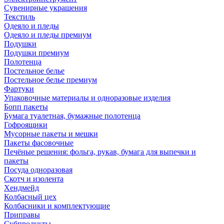
Сувенирные украшения
Текстиль
Одеяло и пледы
Одеяло и пледы премиум
Подушки
Подушки премиум
Полотенца
Постельное белье
Постельное белье премиум
Фартуки
Упаковочные материалы и одноразовые изделия
Бопп пакеты
Бумага туалетная, бумажные полотенца
Гофроящики
Мусорные пакеты и мешки
Пакеты фасовочные
Печёные решения: фольга, рукав, бумага для выпечки и
пакеты
Посуда одноразовая
Скотч и изолента
Хендмейд
Колбасный цех
Колбасники и комплектующие
Приправы
Субпродукты