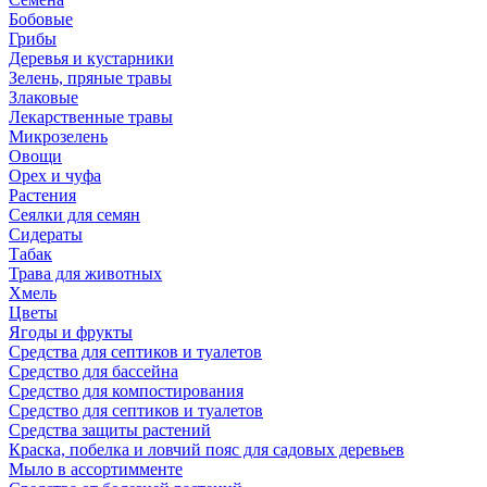
Бобовые
Грибы
Деревья и кустарники
Зелень, пряные травы
Злаковые
Лекарственные травы
Микрозелень
Овощи
Орех и чуфа
Растения
Сеялки для семян
Сидераты
Табак
Трава для животных
Хмель
Цветы
Ягоды и фрукты
Средства для септиков и туалетов
Средство для бассейна
Средство для компостирования
Средство для септиков и туалетов
Средства защиты растений
Краска, побелка и ловчий пояс для садовых деревьев
Мыло в ассортимменте