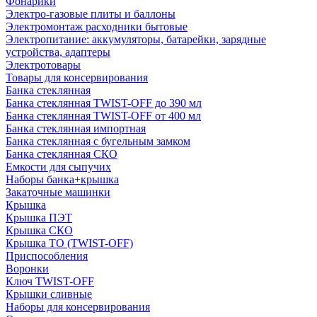
Фонарики
Электро-газовые плиты и баллоны
Электромонтаж расходники бытовые
Электропитание: аккумуляторы, батарейки, зарядные
устройства, адаптеры
Электротовары
Товары для консервирования
Банка стеклянная
Банка стеклянная TWIST-OFF до 390 мл
Банка стеклянная TWIST-OFF от 400 мл
Банка стеклянная импортная
Банка стеклянная с бугельным замком
Банка стеклянная СКО
Емкости для сыпучих
Наборы банка+крышка
Закаточные машинки
Крышка
Крышка ПЭТ
Крышка СКО
Крышка ТО (TWIST-OFF)
Приспособления
Воронки
Ключ TWIST-OFF
Крышки сливные
Наборы для консервирования