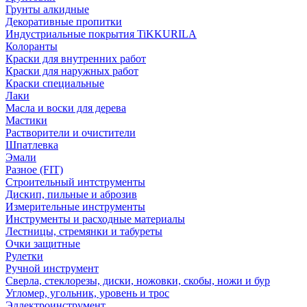
Грунты алкидные
Декоративные пропитки
Индустриальные покрытия TiKKURILA
Колоранты
Краски для внутренних работ
Краски для наружных работ
Краски специальные
Лаки
Масла и воски для дерева
Мастики
Растворители и очистители
Шпатлевка
Эмали
Разное (FIT)
Строительный интструменты
Дискип, пильные и аброзив
Измерительные инструменты
Инструменты и расходные материалы
Лестницы, стремянки и табуреты
Очки защитные
Рулетки
Ручной инструмент
Сверла, стеклорезы, диски, ножовки, скобы, ножи и бур
Угломер, угольник, уровень и трос
Эллектроинструмент