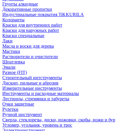
Грунты алкидные
Декоративные пропитки
Индустриальные покрытия TiKKURILA
Колоранты
Краски для внутренних работ
Краски для наружных работ
Краски специальные
Лаки
Масла и воски для дерева
Мастики
Растворители и очистители
Шпатлевка
Эмали
Разное (FIT)
Строительный интструменты
Дискип, пильные и аброзив
Измерительные инструменты
Инструменты и расходные материалы
Лестницы, стремянки и табуреты
Очки защитные
Рулетки
Ручной инструмент
Сверла, стеклорезы, диски, ножовки, скобы, ножи и бур
Угломер, угольник, уровень и трос
Эллектроинструмент