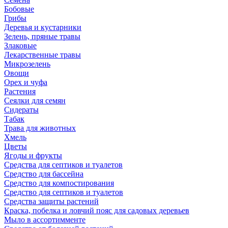
Бобовые
Грибы
Деревья и кустарники
Зелень, пряные травы
Злаковые
Лекарственные травы
Микрозелень
Овощи
Орех и чуфа
Растения
Сеялки для семян
Сидераты
Табак
Трава для животных
Хмель
Цветы
Ягоды и фрукты
Средства для септиков и туалетов
Средство для бассейна
Средство для компостирования
Средство для септиков и туалетов
Средства защиты растений
Краска, побелка и ловчий пояс для садовых деревьев
Мыло в ассортимменте