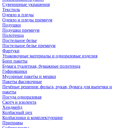
Сувенирные украшения
Текстиль
Одеяло и пледы
Одеяло и пледы премиум
Подушки
Подушки премиум
Полотенца
Постельное белье
Постельное белье премиум
Фартуки
Упаковочные материалы и одноразовые изделия
Бопп пакеты
Бумага туалетная, бумажные полотенца
Гофроящики
Мусорные пакеты и мешки
Пакеты фасовочные
Печёные решения: фольга, рукав, бумага для выпечки и
пакеты
Посуда одноразовая
Скотч и изолента
Хендмейд
Колбасный цех
Колбасники и комплектующие
Приправы
Субпродукты