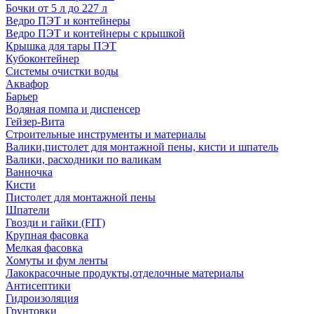
Бочки от 5 л до 227 л
Ведро ПЭТ и контейнеры
Ведро ПЭТ и контейнеры с крышкой
Крышка для тары ПЭТ
Кубоконтейнер
Системы очистки воды
Аквафор
Барьер
Водяная помпа и диспенсер
Гейзер-Вита
Строительные инструменты и материалы
Валики,пистолет для монтажной пены, кисти и шпатель
Валики, расходники по валикам
Ванночка
Кисти
Пистолет для монтажной пены
Шпатели
Гвозди и гайки (FIT)
Крупная фасовка
Мелкая фасовка
Хомуты и фум ленты
Лакокрасочные продукты,отделочные материалы
Антисептики
Гидроизоляция
Грунтовки