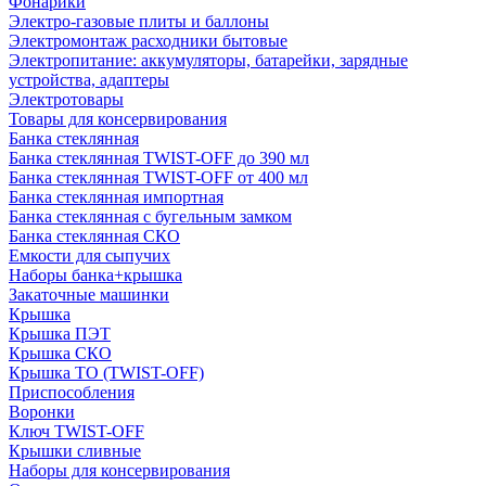
Фонарики
Электро-газовые плиты и баллоны
Электромонтаж расходники бытовые
Электропитание: аккумуляторы, батарейки, зарядные
устройства, адаптеры
Электротовары
Товары для консервирования
Банка стеклянная
Банка стеклянная TWIST-OFF до 390 мл
Банка стеклянная TWIST-OFF от 400 мл
Банка стеклянная импортная
Банка стеклянная с бугельным замком
Банка стеклянная СКО
Емкости для сыпучих
Наборы банка+крышка
Закаточные машинки
Крышка
Крышка ПЭТ
Крышка СКО
Крышка ТО (TWIST-OFF)
Приспособления
Воронки
Ключ TWIST-OFF
Крышки сливные
Наборы для консервирования