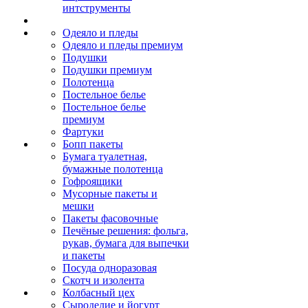
интструменты
Одеяло и пледы
Одеяло и пледы премиум
Подушки
Подушки премиум
Полотенца
Постельное белье
Постельное белье
премиум
Фартуки
Бопп пакеты
Бумага туалетная,
бумажные полотенца
Гофроящики
Мусорные пакеты и
мешки
Пакеты фасовочные
Печёные решения: фольга,
рукав, бумага для выпечки
и пакеты
Посуда одноразовая
Скотч и изолента
Колбасный цех
Сыроделие и йогурт