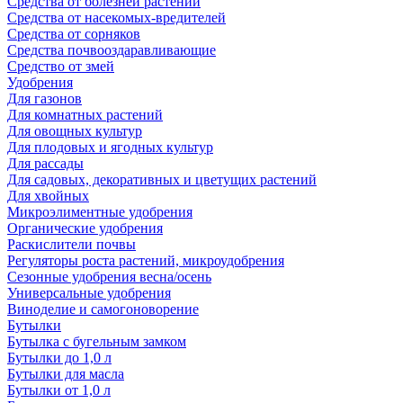
Средства от болезней растений
Средства от насекомых-вредителей
Средства от сорняков
Средства почвооздаравливающие
Средство от змей
Удобрения
Для газонов
Для комнатных растений
Для овощных культур
Для плодовых и ягодных культур
Для рассады
Для садовых, декоративных и цветущих растений
Для хвойных
Микроэлиментные удобрения
Органические удобрения
Раскислители почвы
Регуляторы роста растений, микроудобрения
Сезонные удобрения весна/осень
Универсальные удобрения
Виноделие и самогоноворение
Бутылки
Бутылка с бугельным замком
Бутылки до 1,0 л
Бутылки для масла
Бутылки от 1,0 л