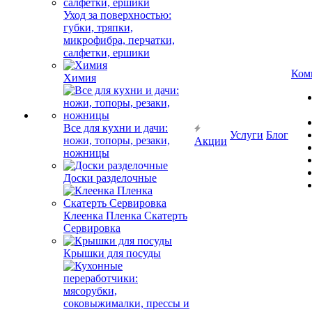
Уход за поверхностью:
губки, тряпки,
микрофибра, перчатки,
салфетки, ершики
Ком
Химия
Все для кухни и дачи:
Услуги
Блог
ножи, топоры, резаки,
Акции
ножницы
Доски разделочные
Клеенка Пленка Скатерть
Сервировка
Крышки для посуды