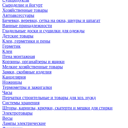
Сыроделие и йогурт
Хозяйственные товары
Автоаксессуары
Бичевки, веревки, сетка на окна, шнуры и шпагат
Ванные принадлежности
Гладильные доски и сушилки для одежды
Детские товары
Клеи, герметики и пены
Герметик
Клеи
Пена монтажная
Корзины, органайзеры и ящики
Мелкие хозяйственные товары
Замки, скобяные изделия
Канцелярия
Ножницы
Термометры и зажигалки
Часы
Перчатки строительные и товары для хоз. нужд
Системы хранения
Шторы, карнизы, крючки, скатерти и мешки для стирки
Электротовары
Весы
Лампы электрические