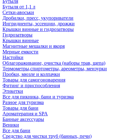
Бутыля
Бутыля от 1,1 л
Сетки-авоськи
Дробилки, пресс, укупориватели
Ингридиенты, эссенции, дрожжи
Крышки винные и гидрозатворы
Гидрозатворы
Крышки винные
Магнитные мешалки и якоря
Мерные емкости
Настойки
Облагораживание, очистка (наборы трав, щепа)
Термометры,спиртометры, ареометры, мензурки
Пробки, мюзле и колпачки
Товары для самогоноварения
Фитинг и приспособления
Этикетки
Все для пикника, бани и туризма
Разное для туризма
Товары для бани
Ароматерапия и SPA
Банные аксессуары
Веники
Все для бани
Средство для чистки труб (банных, печи)