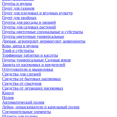
Грунты и мульча
Грунт для газонов
Грунт для плодовых и ягодных культур
Грунт для хвойных
Грунты для рассады и овощей
Грунты для садовых растений
Грунты цветочные специальные и субстраты
Грунты цветочные универсальные
Дренаж, агроперлит, вермикулит, компоненты
Кора, щепа и мульча
Торф и субстраты
Торфянные таблетки и кассеты
Грунты универсальные Садовая земля
Защита от насекомых и вредителей
Отпугиватели и мышеловки
Средства для слизней
Средства от бытовых насекомых
Средства от грызунов
Средства от летающих насекомых
Книги
Полив
Автоматический полив
Лейки, опрыскиватели и капельный полив
Соединительные элементы
Шланги для полива