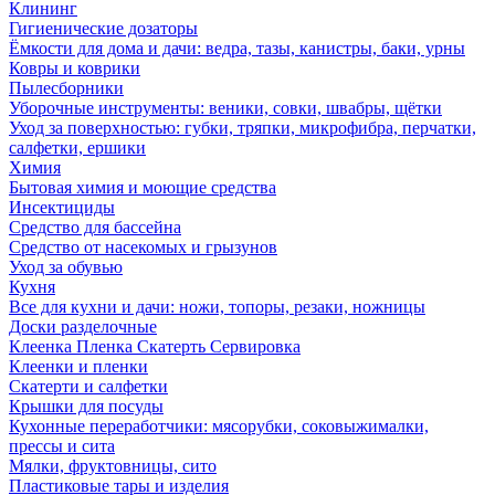
Клининг
Гигиенические дозаторы
Ёмкости для дома и дачи: ведра, тазы, канистры, баки, урны
Ковры и коврики
Пылесборники
Уборочные инструменты: веники, совки, швабры, щётки
Уход за поверхностью: губки, тряпки, микрофибра, перчатки,
салфетки, ершики
Химия
Бытовая химия и моющие средства
Инсектициды
Средство для бассейна
Средство от насекомых и грызунов
Уход за обувью
Кухня
Все для кухни и дачи: ножи, топоры, резаки, ножницы
Доски разделочные
Клеенка Пленка Скатерть Сервировка
Клеенки и пленки
Скатерти и салфетки
Крышки для посуды
Кухонные переработчики: мясорубки, соковыжималки,
прессы и сита
Мялки, фруктовницы, сито
Пластиковые тары и изделия