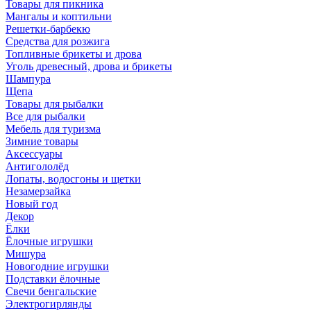
Товары для пикника
Мангалы и коптильни
Решетки-барбекю
Средства для розжига
Топливные брикеты и дрова
Уголь древесный, дрова и брикеты
Шампура
Щепа
Товары для рыбалки
Все для рыбалки
Мебель для туризма
Зимние товары
Аксессуары
Антигололёд
Лопаты, водосгоны и щетки
Незамерзайка
Новый год
Декор
Ёлки
Ёлочные игрушки
Мишура
Новогодние игрушки
Подставки ёлочные
Свечи бенгальские
Электрогирлянды