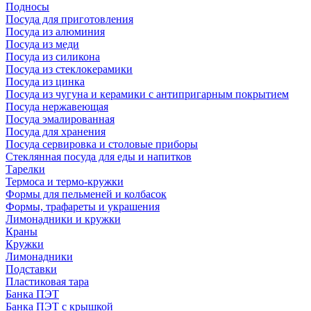
Подносы
Посуда для приготовления
Посуда из алюминия
Посуда из меди
Посуда из силикона
Посуда из стеклокерамики
Посуда из цинка
Посуда из чугуна и керамики с антипригарным покрытием
Посуда нержавеющая
Посуда эмалированная
Посуда для хранения
Посуда сервировка и столовые приборы
Стеклянная посуда для еды и напитков
Тарелки
Термоса и термо-кружки
Формы для пельменей и колбасок
Формы, трафареты и украшения
Лимонадники и кружки
Краны
Кружки
Лимонадники
Подставки
Пластиковая тара
Банка ПЭТ
Банка ПЭТ с крышкой