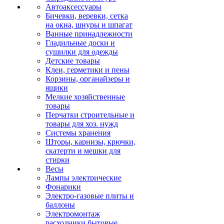
Автоаксессуары
Бичевки, веревки, сетка
на окна, шнуры и шпагат
Ванные принадлежности
Гладильные доски и
сушилки для одежды
Детские товары
Клеи, герметики и пены
Корзины, органайзеры и
ящики
Мелкие хозяйственные
товары
Перчатки строительные и
товары для хоз. нужд
Системы хранения
Шторы, карнизы, крючки,
скатерти и мешки для
стирки
Весы
Лампы электрические
Фонарики
Электро-газовые плиты и
баллоны
Электромонтаж
расходники бытовые