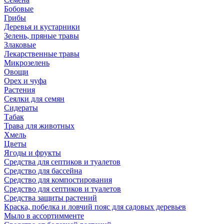
Бобовые
Грибы
Деревья и кустарники
Зелень, пряные травы
Злаковые
Лекарственные травы
Микрозелень
Овощи
Орех и чуфа
Растения
Сеялки для семян
Сидераты
Табак
Трава для животных
Хмель
Цветы
Ягоды и фрукты
Средства для септиков и туалетов
Средство для бассейна
Средство для компостирования
Средство для септиков и туалетов
Средства защиты растений
Краска, побелка и ловчий пояс для садовых деревьев
Мыло в ассортимменте