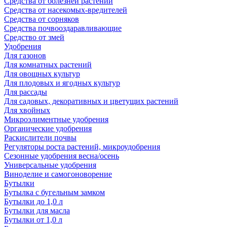
Средства от болезней растений
Средства от насекомых-вредителей
Средства от сорняков
Средства почвооздаравливающие
Средство от змей
Удобрения
Для газонов
Для комнатных растений
Для овощных культур
Для плодовых и ягодных культур
Для рассады
Для садовых, декоративных и цветущих растений
Для хвойных
Микроэлиментные удобрения
Органические удобрения
Раскислители почвы
Регуляторы роста растений, микроудобрения
Сезонные удобрения весна/осень
Универсальные удобрения
Виноделие и самогоноворение
Бутылки
Бутылка с бугельным замком
Бутылки до 1,0 л
Бутылки для масла
Бутылки от 1,0 л