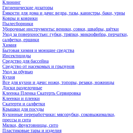
Клининг
Гигиенические дозаторы
Ёмкости для дома и дачи: ведра, тазы, канистры, баки, урны
Ковры и коврики
Пылесборники
Уборочные инструменты: веники, совки, швабры, щётки
Уход за поверхностью: губки, тряпки, микрофибра, перчатки,
салфетки, ершики
Химия
Бытовая химия и моющие средства
Инсектициды
Средство для бассейна
Средство от насекомых и грызунов
Уход за обувью
Кухня
Все для кухни и дачи: ножи, топоры, резаки, ножницы
Доски разделочные
Клеенка Пленка Скатерть Сервировка
Клеенки и пленки
Скатерти и салфетки
Крышки для посуды
Кухонные переработчики: мясорубки, соковыжималки,
прессы и сита
Мялки, фруктовницы, сито
Пластиковые тары и изделия