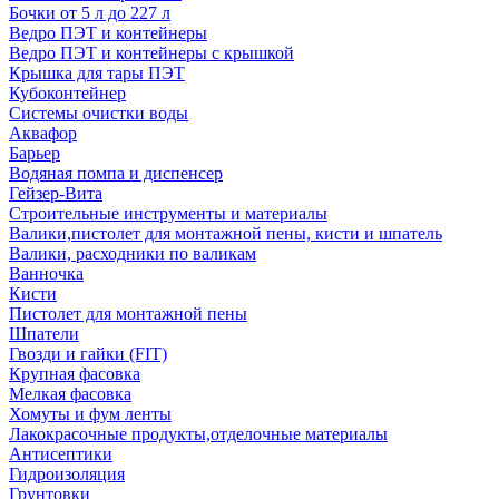
Бочки от 5 л до 227 л
Ведро ПЭТ и контейнеры
Ведро ПЭТ и контейнеры с крышкой
Крышка для тары ПЭТ
Кубоконтейнер
Системы очистки воды
Аквафор
Барьер
Водяная помпа и диспенсер
Гейзер-Вита
Строительные инструменты и материалы
Валики,пистолет для монтажной пены, кисти и шпатель
Валики, расходники по валикам
Ванночка
Кисти
Пистолет для монтажной пены
Шпатели
Гвозди и гайки (FIT)
Крупная фасовка
Мелкая фасовка
Хомуты и фум ленты
Лакокрасочные продукты,отделочные материалы
Антисептики
Гидроизоляция
Грунтовки