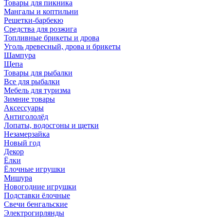
Товары для пикника
Мангалы и коптильни
Решетки-барбекю
Средства для розжига
Топливные брикеты и дрова
Уголь древесный, дрова и брикеты
Шампура
Щепа
Товары для рыбалки
Все для рыбалки
Мебель для туризма
Зимние товары
Аксессуары
Антигололёд
Лопаты, водосгоны и щетки
Незамерзайка
Новый год
Декор
Ёлки
Ёлочные игрушки
Мишура
Новогодние игрушки
Подставки ёлочные
Свечи бенгальские
Электрогирлянды