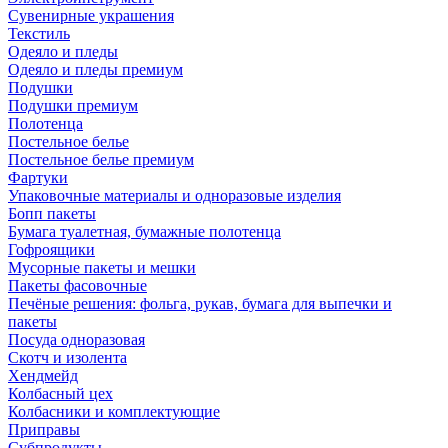
Сувенирные украшения
Текстиль
Одеяло и пледы
Одеяло и пледы премиум
Подушки
Подушки премиум
Полотенца
Постельное белье
Постельное белье премиум
Фартуки
Упаковочные материалы и одноразовые изделия
Бопп пакеты
Бумага туалетная, бумажные полотенца
Гофроящики
Мусорные пакеты и мешки
Пакеты фасовочные
Печёные решения: фольга, рукав, бумага для выпечки и
пакеты
Посуда одноразовая
Скотч и изолента
Хендмейд
Колбасный цех
Колбасники и комплектующие
Приправы
Субпродукты