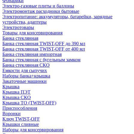
Фонарики
Электро-газовые плиты и баллоны
Электромонтаж расходники бытовые
Электропитание: аккумуляторы, батарейки, зарядные
устройства, адаптеры
Электротовары
Товары для консервирования
Банка стеклянная
Банка стеклянная TWIST-OFF до 390 мл
Банка стеклянная TWIST-OFF от 400 мл
Банка стеклянная импортная
Банка стеклянная с бугельным замком
Банка стеклянная СКО
Емкости для сыпучих
Наборы банка+крышка
Закаточные машинки
Крышка
Крышка ПЭТ
Крышка СКО
Крышка ТО (TWIST-OFF)
Приспособления
Воронки
Ключ TWIST-OFF
Крышки сливные
Наборы для консервирования