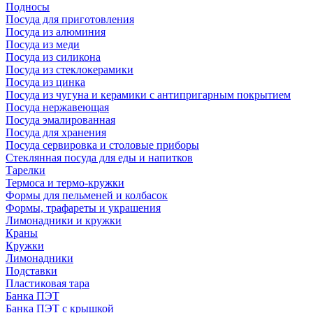
Подносы
Посуда для приготовления
Посуда из алюминия
Посуда из меди
Посуда из силикона
Посуда из стеклокерамики
Посуда из цинка
Посуда из чугуна и керамики с антипригарным покрытием
Посуда нержавеющая
Посуда эмалированная
Посуда для хранения
Посуда сервировка и столовые приборы
Стеклянная посуда для еды и напитков
Тарелки
Термоса и термо-кружки
Формы для пельменей и колбасок
Формы, трафареты и украшения
Лимонадники и кружки
Краны
Кружки
Лимонадники
Подставки
Пластиковая тара
Банка ПЭТ
Банка ПЭТ с крышкой