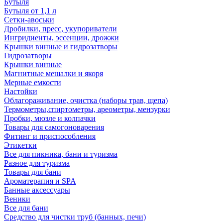
Бутыля
Бутыля от 1,1 л
Сетки-авоськи
Дробилки, пресс, укупориватели
Ингридиенты, эссенции, дрожжи
Крышки винные и гидрозатворы
Гидрозатворы
Крышки винные
Магнитные мешалки и якоря
Мерные емкости
Настойки
Облагораживание, очистка (наборы трав, щепа)
Термометры,спиртометры, ареометры, мензурки
Пробки, мюзле и колпачки
Товары для самогоноварения
Фитинг и приспособления
Этикетки
Все для пикника, бани и туризма
Разное для туризма
Товары для бани
Ароматерапия и SPA
Банные аксессуары
Веники
Все для бани
Средство для чистки труб (банных, печи)