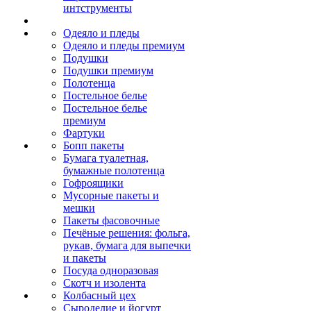
интструменты
Одеяло и пледы
Одеяло и пледы премиум
Подушки
Подушки премиум
Полотенца
Постельное белье
Постельное белье
премиум
Фартуки
Бопп пакеты
Бумага туалетная,
бумажные полотенца
Гофроящики
Мусорные пакеты и
мешки
Пакеты фасовочные
Печёные решения: фольга,
рукав, бумага для выпечки
и пакеты
Посуда одноразовая
Скотч и изолента
Колбасный цех
Сыроделие и йогурт