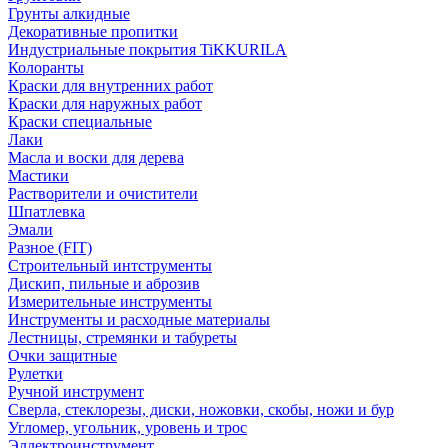
Грунты алкидные
Декоративные пропитки
Индустриальные покрытия TiKKURILA
Колоранты
Краски для внутренних работ
Краски для наружных работ
Краски специальные
Лаки
Масла и воски для дерева
Мастики
Растворители и очистители
Шпатлевка
Эмали
Разное (FIT)
Строительный интструменты
Дискип, пильные и аброзив
Измерительные инструменты
Инструменты и расходные материалы
Лестницы, стремянки и табуреты
Очки защитные
Рулетки
Ручной инструмент
Сверла, стеклорезы, диски, ножовки, скобы, ножи и бур
Угломер, угольник, уровень и трос
Эллектроинструмент