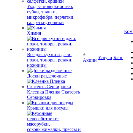
Уход за поверхностью:
губки, тряпки,
микрофибра, перчатки,
салфетки, ершики
Ком
Химия
Все для кухни и дачи:
Услуги
Блог
ножи, топоры, резаки,
Акции
ножницы
Доски разделочные
Клеенка Пленка Скатерть
Сервировка
Крышки для посуды