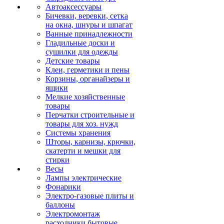
Автоаксессуары
Бичевки, веревки, сетка
на окна, шнуры и шпагат
Ванные принадлежности
Гладильные доски и
сушилки для одежды
Детские товары
Клеи, герметики и пены
Корзины, органайзеры и
ящики
Мелкие хозяйственные
товары
Перчатки строительные и
товары для хоз. нужд
Системы хранения
Шторы, карнизы, крючки,
скатерти и мешки для
стирки
Весы
Лампы электрические
Фонарики
Электро-газовые плиты и
баллоны
Электромонтаж
расходники бытовые