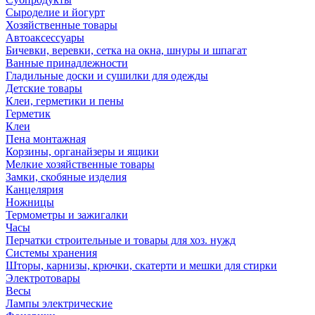
Сыроделие и йогурт
Хозяйственные товары
Автоаксессуары
Бичевки, веревки, сетка на окна, шнуры и шпагат
Ванные принадлежности
Гладильные доски и сушилки для одежды
Детские товары
Клеи, герметики и пены
Герметик
Клеи
Пена монтажная
Корзины, органайзеры и ящики
Мелкие хозяйственные товары
Замки, скобяные изделия
Канцелярия
Ножницы
Термометры и зажигалки
Часы
Перчатки строительные и товары для хоз. нужд
Системы хранения
Шторы, карнизы, крючки, скатерти и мешки для стирки
Электротовары
Весы
Лампы электрические