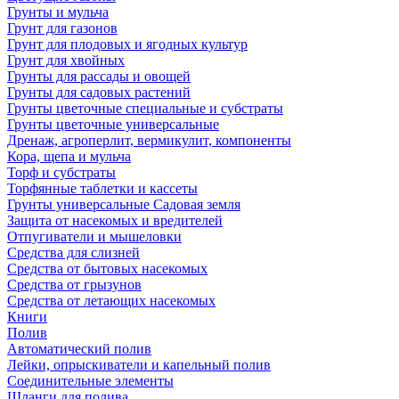
Грунты и мульча
Грунт для газонов
Грунт для плодовых и ягодных культур
Грунт для хвойных
Грунты для рассады и овощей
Грунты для садовых растений
Грунты цветочные специальные и субстраты
Грунты цветочные универсальные
Дренаж, агроперлит, вермикулит, компоненты
Кора, щепа и мульча
Торф и субстраты
Торфянные таблетки и кассеты
Грунты универсальные Садовая земля
Защита от насекомых и вредителей
Отпугиватели и мышеловки
Средства для слизней
Средства от бытовых насекомых
Средства от грызунов
Средства от летающих насекомых
Книги
Полив
Автоматический полив
Лейки, опрыскиватели и капельный полив
Соединительные элементы
Шланги для полива